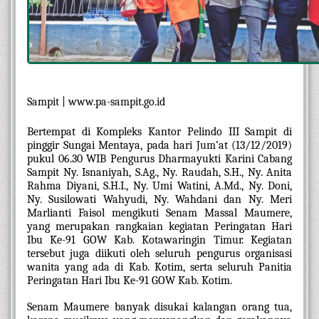
Sampit | www.pa-sampit.go.id
Bertempat di Kompleks Kantor Pelindo III Sampit di 
pinggir Sungai Mentaya, pada hari Jum’at (13/12/2019) 
pukul 06.30 WIB Pengurus Dharmayukti Karini Cabang 
Sampit Ny. Isnaniyah, S.Ag., Ny. Raudah, S.H., Ny. Anita 
Rahma Diyani, S.H.I., Ny. Umi Watini, A.Md., Ny. Doni, 
Ny. Susilowati Wahyudi, Ny. Wahdani dan Ny. Meri 
Marlianti Faisol mengikuti Senam Massal Maumere, 
yang merupakan rangkaian kegiatan Peringatan Hari 
Ibu Ke-91 GOW Kab. Kotawaringin Timur. Kegiatan 
tersebut juga diikuti oleh seluruh pengurus organisasi 
wanita yang ada di Kab. Kotim, serta seluruh Panitia 
Peringatan Hari Ibu Ke-91 GOW Kab. Kotim. 
Senam Maumere banyak disukai kalangan orang tua, 