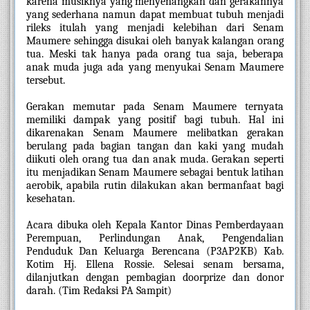
karena musiknya yang menyenangkan dan gerakannya 
yang sederhana namun dapat membuat tubuh menjadi 
rileks itulah yang menjadi kelebihan dari Senam 
Maumere sehingga disukai oleh banyak kalangan orang 
tua. Meski tak hanya pada orang tua saja, beberapa 
anak muda juga ada yang menyukai Senam Maumere 
tersebut.
Gerakan memutar pada Senam Maumere ternyata 
memiliki dampak yang positif bagi tubuh. Hal ini 
dikarenakan Senam Maumere melibatkan gerakan 
berulang pada bagian tangan dan kaki yang mudah 
diikuti oleh orang tua dan anak muda. Gerakan seperti 
itu menjadikan Senam Maumere sebagai bentuk latihan 
aerobik, apabila rutin dilakukan akan bermanfaat bagi 
kesehatan.
Acara dibuka oleh Kepala Kantor Dinas Pemberdayaan 
Perempuan, Perlindungan Anak, Pengendalian 
Penduduk Dan Keluarga Berencana (P3AP2KB) Kab. 
Kotim Hj. Ellena Rossie. Selesai senam bersama, 
dilanjutkan dengan pembagian doorprize dan donor 
darah. (Tim Redaksi PA Sampit)