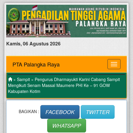
Kamis, 06 Agustus 2026
PTA Palangka Raya
MENU
»
Sampit
» Pengurus Dharmayukti Karini Cabang Sampit
Mengikuti Senam Massal Maumere PHI Ke – 91 GOW
Kabupaten Kotim
FACEBOOK
TWITTER
BAGIKAN :
WHATSAPP