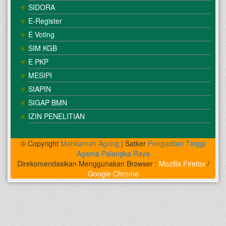
SIDORA
E-Register
E Voting
SIM KGB
E PKP
MESIPI
SIAPIN
SIGAP BMN
IZIN PENELITIAN
© Copyright
Mahkamah Agung
| Satker
Pengadilan Tinggi
Agama Palangka Raya
Direkomendasikan Menggunakan Browser :
Mozilla Firefox
/
Google Chrome