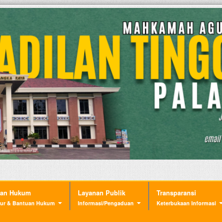
nan Hukum
Layanan Publik
Transparansi
ur & Bantuan Hukum
Informasi/Pengaduan
Keterbukaan Informasi