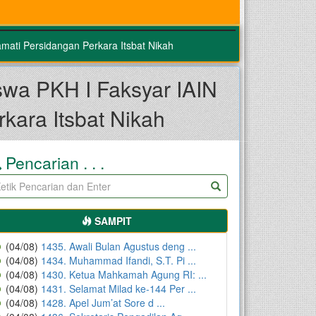
ati Persidangan Perkara Itsbat Nikah
wa PKH I Faksyar IAIN
ara Itsbat Nikah
Pencarian . . .
SAMPIT
(04/08)
1435. Awali Bulan Agustus deng ...
(04/08)
1434. Muhammad Ifandi, S.T. Pi ...
(04/08)
1430. Ketua Mahkamah Agung RI: ...
(04/08)
1431. Selamat Milad ke-144 Per ...
(04/08)
1428. Apel Jum’at Sore d ...