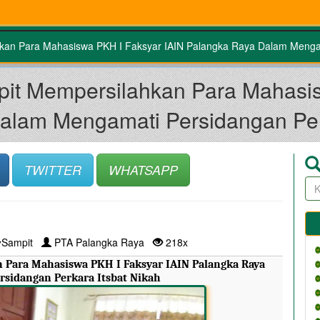
kan Para Mahasiswa PKH I Faksyar IAIN Palangka Raya Dalam Mengam
pit Mempersilahkan Para Mahasis
alam Mengamati Persidangan Perk
TWITTER
WHATSAPP
Sampit
PTA Palangka Raya
218x
Para Mahasiswa PKH I Faksyar IAIN Palangka Raya 
sidangan Perkara Itsbat Nikah