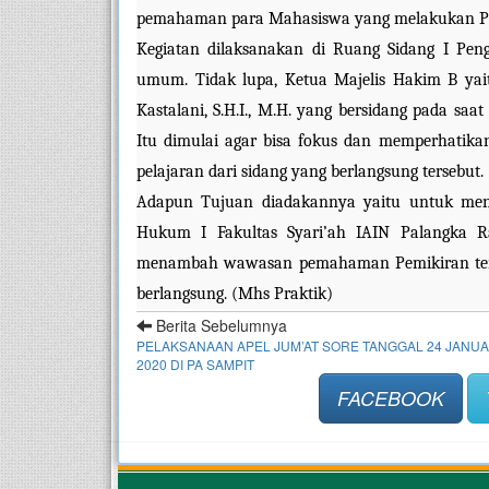
pemahaman para Mahasiswa yang melakukan Pra
Kegiatan dilaksanakan di Ruang Sidang I Peng
umum. Tidak lupa, Ketua Majelis Hakim B ya
Kastalani, S.H.I., M.H. yang bersidang pada sa
Itu dimulai agar bisa fokus dan memperhatikan
pelajaran dari sidang yang berlangsung tersebut.
Adapun Tujuan diadakannya yaitu untuk me
Hukum I Fakultas Syari’ah IAIN Palangka Ra
menambah wawasan pemahaman Pemikiran tentan
berlangsung. (Mhs Praktik)
Berita Sebelumnya
PELAKSANAAN APEL JUM’AT SORE TANGGAL 24 JANUA
2020 DI PA SAMPIT
FACEBOOK