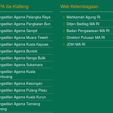
PA Se-Kalteng
Web Kelembagaan
ngadilan Agama Palangka Raya
Mahkamah Agung RI
ngadilan Agama Pangkalan Bun
Ditjen Badilag MA RI
ngadilan Agama Sampit
Badan Pengawasan MA RI
ngadilan Agama Muara Teweh
Direktori Putusan MA RI
ngadilan Agama Kuala Kapuas
JDIH MA RI
ngadilan Agama Buntok
ngadilan Agama Nanga Bulik
ngadilan Agama Sukamara
ngadilan Agama Kuala
mbuang
ngadilan Agama Kasongan
ngadilan Agama Pulang Pisau
ngadilan Agama Kuala Kurun
ngadilan Agama Tamiang
yang