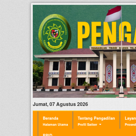
Jumat, 07 Agustus 2026
Beranda
Tentang Pengadilan
Laya
Halaman Utama
Profil Satker
Prosed
PPID