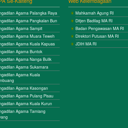
PA Se-Kalteng
Web Kelembagaan
ngadilan Agama Palangka Raya
Mahkamah Agung RI
ngadilan Agama Pangkalan Bun
Ditjen Badilag MA RI
ngadilan Agama Sampit
Badan Pengawasan MA RI
ngadilan Agama Muara Teweh
Direktori Putusan MA RI
ngadilan Agama Kuala Kapuas
JDIH MA RI
ngadilan Agama Buntok
ngadilan Agama Nanga Bulik
ngadilan Agama Sukamara
ngadilan Agama Kuala
mbuang
ngadilan Agama Kasongan
ngadilan Agama Pulang Pisau
ngadilan Agama Kuala Kurun
ngadilan Agama Tamiang
yang