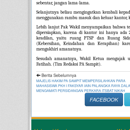
sebentar, jangan lama-lama. 
Selanjutnya beliau mengingatkan kembali kepad
menggunakan rambu masuk dan keluar kantor, kar
Lebih lanjut Pak Wakil menyampaikan bahwa ter
dipersiapkan, karena di kantor ini hanya ada 
keadilan, yaitu ruang PTSP dan Ruang Sida
(Kebersihan, Keindahan dan Kerapihan) kare
mengakhiri amanatnya.
Sesudah amanatnya, Wakil Ketua mengajak 
Fatihah. (Tim Redaksi PA Sampit). 
Berita Sebelumnya
MAJELIS HAKIM PA SAMPIT MEMPERSILAHKAN PARA
MAHASISWA PKH I FAKSYAR IAIN PALANGKA RAYA DAL
MENGAMATI PERSIDANGAN PERKARA ITSBAT NIKAH
FACEBOOK