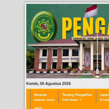
Kamis, 06 Agustus 2026
Beranda
Tentang Pengadilan
Laya
Halaman Utama
Profil Satker
Prosed
PPID