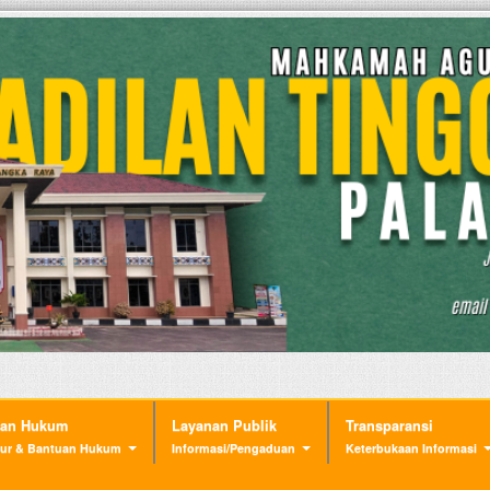
nan Hukum
Layanan Publik
Transparansi
ur & Bantuan Hukum
Informasi/Pengaduan
Keterbukaan Informasi