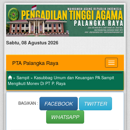
Sabtu, 08 Agustus 2026
PTA Palangka Raya
MENU
»
Sampit
» Kasubbag Umum dan Keuangan PA Sampit
Mengikuti Monev Di PT P. Raya
FACEBOOK
TWITTER
BAGIKAN :
WHATSAPP