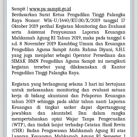
Sampit | 
www.pa-sampit.go.id
Berdasarkan Surat Ketua Pengadilan Tinggi Palangka 
Raya Nomor: W16-U/1440/KU.00/X/2019 tanggal 17 
Oktober 2019 perihal Kegiatan Monitoring dan Evaluasi 
serta Asistensi Penyusunan Laporan Keuangan 
Mahkamah Agung RI Tahun 2019, maka pada tanggal 6 
s.d. 8 November 2019 Kasubbag Umum dan Keuangan 
Pengadilan Agama Sampit Anita Rahma Diyani, S.H.I. 
yang juga menjabat sebagai Operator Persediaan dan 
SIMAK BMN Pengadilan Agama Sampit ini mengikuti 
kegiatan tersebut yang dilaksanakan di Kantor 
Pengadilan Tinggi Palangka Raya.
Kegiatan yang berlangsung selama 3 hari ini bertujuan 
untuk melasanakan monitoring dan evaluasi satuan 
kerja di bidang akuntansi dan Pelaporan Keuangan 
tahun 2019 sehingga pada akhir tahun nanti Laporan 
Keuangan di tingkat satker dapat dipertanggung 
jawabkan dan akuntabel. Dan dalam rangka 
mempertahankan opini Wajar Tanpa Pengecualian 
(WTP), dan tindak lanjut terhadap Catatan Hasil Reviu 
(CHR) Badan Pengawasan Mahkamah Agung RI atas 
Laporan Keuangan Mahkamah Agung RI Semester I 