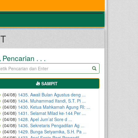
IT
Pencarian . . .
SAMPIT
(04/08)
1435. Awali Bulan Agustus deng ...
(04/08)
1434. Muhammad Ifandi, S.T. Pi ...
(04/08)
1430. Ketua Mahkamah Agung RI: ...
(04/08)
1431. Selamat Milad ke-144 Per ...
(04/08)
1428. Apel Jum’at Sore d ...
(04/08)
1436. Sekretaris Pengadilan Ag ...
(04/08)
1429. Bunga Setyamika, S.H. Pa ...
(04/08)
1433. Apel Senin Pagi Pengadil ...