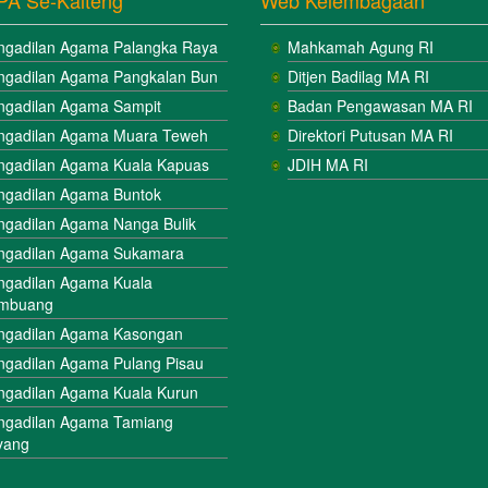
PA Se-Kalteng
Web Kelembagaan
ngadilan Agama Palangka Raya
Mahkamah Agung RI
ngadilan Agama Pangkalan Bun
Ditjen Badilag MA RI
ngadilan Agama Sampit
Badan Pengawasan MA RI
ngadilan Agama Muara Teweh
Direktori Putusan MA RI
ngadilan Agama Kuala Kapuas
JDIH MA RI
ngadilan Agama Buntok
ngadilan Agama Nanga Bulik
ngadilan Agama Sukamara
ngadilan Agama Kuala
mbuang
ngadilan Agama Kasongan
ngadilan Agama Pulang Pisau
ngadilan Agama Kuala Kurun
ngadilan Agama Tamiang
yang