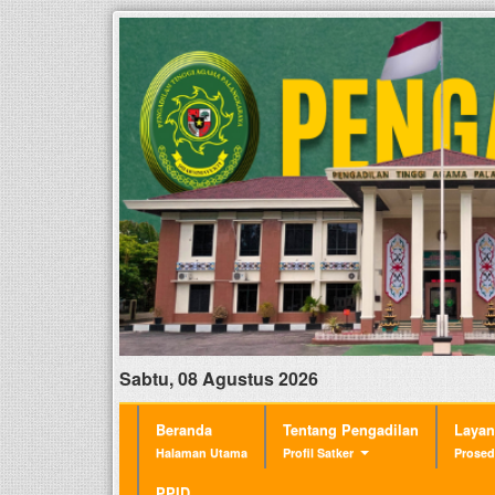
Sabtu, 08 Agustus 2026
Beranda
Tentang Pengadilan
Laya
Halaman Utama
Profil Satker
Prosed
PPID