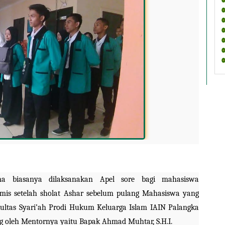
na biasanya dilaksanakan Apel sore bagi mahasiswa 
amis setelah sholat Ashar sebelum pulang Mahasiswa yang 
tas Syari’ah Prodi Hukum Keluarga Islam IAIN Palangka 
g oleh Mentornya yaitu Bapak Ahmad Muhtar, S.H.I.