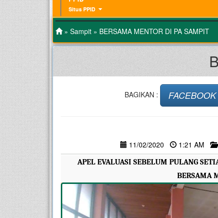
Situs PPID
»
Sampit
» BERSAMA MENTOR DI PA SAMPIT
B
FACEBOOK
BAGIKAN :
11/02/2020
1:21 AM
APEL EVALUASI SEBELUM PULANG SETIA
BERSAMA M