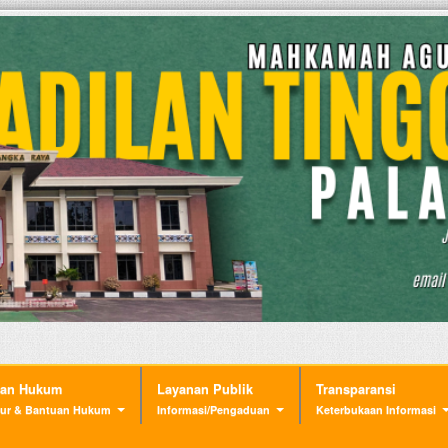
nan Hukum
Layanan Publik
Transparansi
ur & Bantuan Hukum
Informasi/Pengaduan
Keterbukaan Informasi