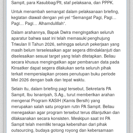
Sampit, para Kasubbag/Plt, staf pelaksana, dan PPPK.
Untuk menambah semangat dalam pelaksanaan briefing,
kegiatan diawali dengan yel-yel “Semangat Pagi, Pagi…
Pagi… Pagi… Alhamdulillah”.
Dalam arahannya, Bapak Dwira mengingatkan seluruh
aparatur bahwa saat ini telah memasuki penghujung
Triwulan II Tahun 2026, sehingga seluruh pekerjaan yang
masih belum terselesaikan agar segera ditindaklanjuti dan
diselesaikan sesuai target yang telah ditetapkan. Beliau
secara khusus mengingatkan agar pembaruan data pada
Kinsatker dapat segera dilakukan serta seluruh pihak
terkait mempersiapkan proses penutupan buku periode
Mei 2026 dengan baik dan tepat waktu.
Selain itu, dalam briefing pagi tersebut, Sekretaris PA
Sampit, Ibu Isnaniyah, S.Ag., turut memberikan arahan
mengenai Program KASIH (Kamis Bersih) yang
merupakan salah satu program rutin PA Sampit. Beliau
menegaskan agar program tersebut terus dilanjutkan dan
dilaksanakan secara konsisten. Meskipun saat ini PA
Sampit telah memiliki tenaga kebersihan dari pihak
outsourcing, budaya gotong royong dan kebersamaan