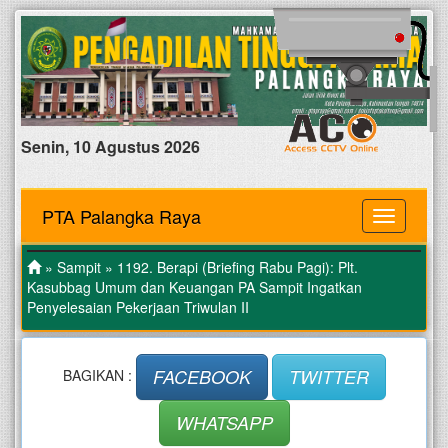
Senin, 10 Agustus 2026
PTA Palangka Raya
MENU
»
Sampit
» 1192. Berapi (Briefing Rabu Pagi): Plt.
Kasubbag Umum dan Keuangan PA Sampit Ingatkan
Penyelesaian Pekerjaan Triwulan II
FACEBOOK
TWITTER
BAGIKAN :
WHATSAPP