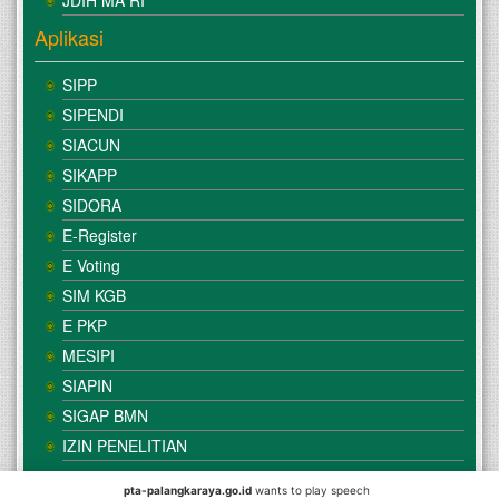
JDIH MA RI
Aplikasi
SIPP
SIPENDI
SIACUN
SIKAPP
SIDORA
E-Register
E Voting
SIM KGB
E PKP
MESIPI
SIAPIN
SIGAP BMN
IZIN PENELITIAN
pta-palangkaraya.go.id
wants to play speech