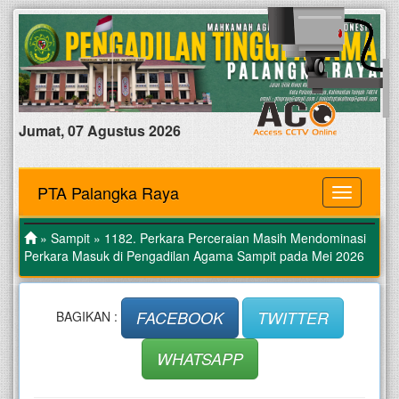
Jumat, 07 Agustus 2026
PTA Palangka Raya
MENU
»
Sampit
» 1182. Perkara Perceraian Masih Mendominasi
Perkara Masuk di Pengadilan Agama Sampit pada Mei 2026
FACEBOOK
TWITTER
BAGIKAN :
WHATSAPP