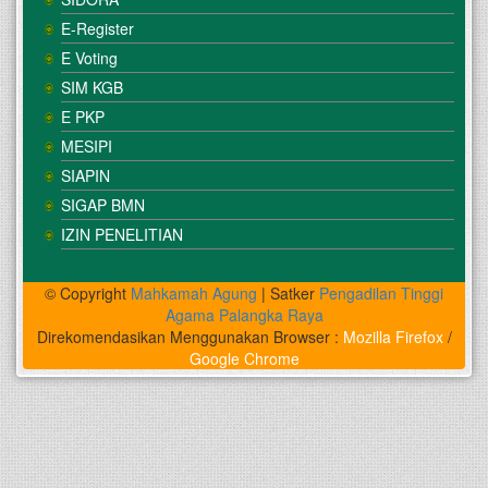
E-Register
E Voting
SIM KGB
E PKP
MESIPI
SIAPIN
SIGAP BMN
IZIN PENELITIAN
© Copyright
Mahkamah Agung
| Satker
Pengadilan Tinggi
Agama Palangka Raya
Direkomendasikan Menggunakan Browser :
Mozilla Firefox
/
Google Chrome