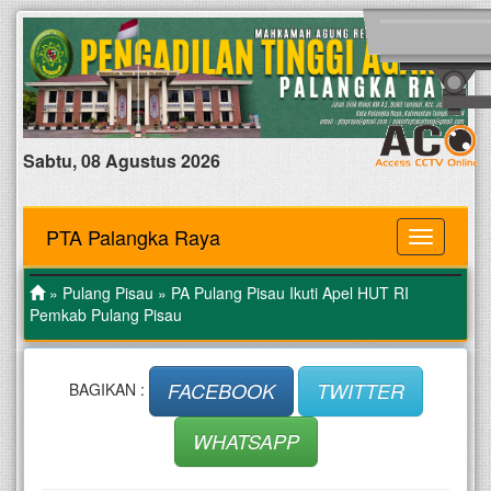
Sabtu, 08 Agustus 2026
PTA Palangka Raya
MENU
»
Pulang Pisau
» PA Pulang Pisau Ikuti Apel HUT RI
Pemkab Pulang Pisau
FACEBOOK
TWITTER
BAGIKAN :
WHATSAPP