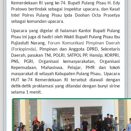
Kemerdekaan RI yang ke-74. 
Bupati Pulang Pisau H. Edy 
Pratowo bertindak sebagai inspektur upacara, dan Kasat 
Intel Polres Pulang Pisau Ipda Doohan Octa Prasetya 
sebagai komandan upacara. 
Upacara yang digelar di halaman Kantor Bupati Pulang 
Pisau ini juga di hadiri oleh Wakil Bupati Pulang Pisau Ibu 
Pujiastuti Narang, 
Forum Komunikasi Pimpinan Daerah 
(Forkopimda), 
Pimpinan dan Anggota DPRD, Sekretaris 
Daerah,
pasukan TNI, POLRI, SATPOL PP, Hansip, KORPRI, 
PNS, PGRI, Organisasi kemasyarakatan, Organisasi 
Kepemudaan, Mahasiswa, Pelajar, PMR dan tokoh 
masyarakat di wilayah Kabupaten Pulang Pisau.
.
 Upacara 
HUT ke-74 Kemerdekaan RI tersebut diawali dengan 
detik-detik proklamasi yang ditandai dengan bunyi sirine 
selama 1 menit.