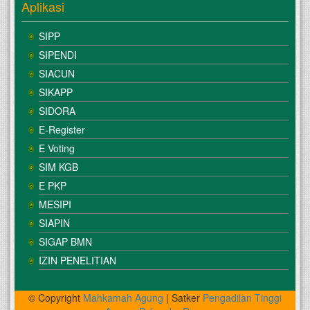
Aplikasi
SIPP
SIPENDI
SIACUN
SIKAPP
SIDORA
E-Register
E Voting
SIM KGB
E PKP
MESIPI
SIAPIN
SIGAP BMN
IZIN PENELITIAN
© Copyright
Mahkamah Agung
| Satker
Pengadilan Tinggi