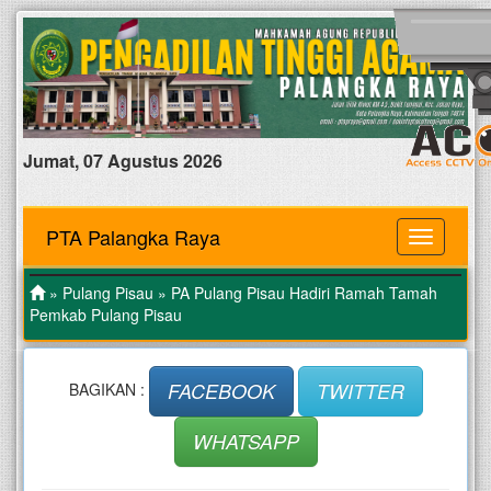
Jumat, 07 Agustus 2026
PTA Palangka Raya
MENU
»
Pulang Pisau
» PA Pulang Pisau Hadiri Ramah Tamah
Pemkab Pulang Pisau
FACEBOOK
TWITTER
BAGIKAN :
WHATSAPP