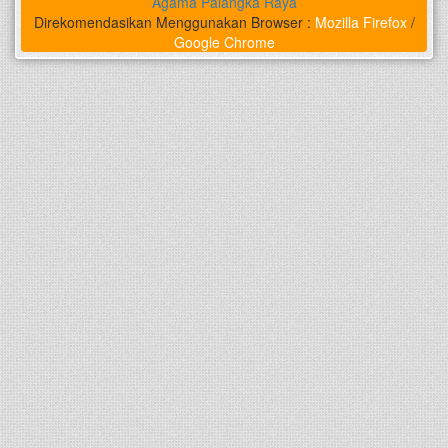
Agama Palangka Raya
Direkomendasikan Menggunakan Browser :
Mozilla Firefox
/
Google Chrome