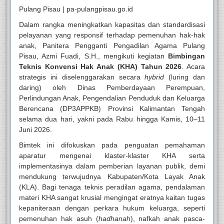
Pulang Pisau | pa-pulangpisau.go.id
Dalam rangka meningkatkan kapasitas dan standardisasi
pelayanan yang responsif terhadap pemenuhan hak-hak
anak, Panitera Pengganti Pengadilan Agama Pulang
Pisau, Azmi Fuadi, S.H., mengikuti kegiatan
Bimbingan
Teknis Konvensi Hak Anak (KHA) Tahun 2026
. Acara
strategis ini diselenggarakan secara
hybrid
(luring dan
daring) oleh Dinas Pemberdayaan Perempuan,
Perlindungan Anak, Pengendalian Penduduk dan Keluarga
Berencana (DP3APPKB) Provinsi Kalimantan Tengah
selama dua hari, yakni pada Rabu hingga Kamis, 10–11
Juni 2026.
Bimtek ini difokuskan pada penguatan pemahaman
aparatur mengenai klaster-klaster KHA serta
implementasinya dalam pemberian layanan publik, demi
mendukung terwujudnya Kabupaten/Kota Layak Anak
(KLA). Bagi tenaga teknis peradilan agama, pendalaman
materi KHA sangat krusial mengingat eratnya kaitan tugas
kepaniteraan dengan perkara hukum keluarga, seperti
pemenuhan hak asuh (
hadhanah
), nafkah anak pasca-