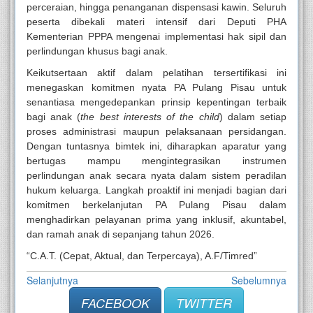
perceraian, hingga penanganan dispensasi kawin. Seluruh
peserta dibekali materi intensif dari Deputi PHA
Kementerian PPPA mengenai implementasi hak sipil dan
perlindungan khusus bagi anak.
Keikutsertaan aktif dalam pelatihan tersertifikasi ini
menegaskan komitmen nyata PA Pulang Pisau untuk
senantiasa mengedepankan prinsip kepentingan terbaik
bagi anak (
the best interests of the child
) dalam setiap
proses administrasi maupun pelaksanaan persidangan.
Dengan tuntasnya bimtek ini, diharapkan aparatur yang
bertugas mampu mengintegrasikan instrumen
perlindungan anak secara nyata dalam sistem peradilan
hukum keluarga. Langkah proaktif ini menjadi bagian dari
komitmen berkelanjutan PA Pulang Pisau dalam
menghadirkan pelayanan prima yang inklusif, akuntabel,
dan ramah anak di sepanjang tahun 2026.
“C.A.T. (Cepat, Aktual, dan Terpercaya), A.F/Timred”
Selanjutnya
Sebelumnya
FACEBOOK
TWITTER