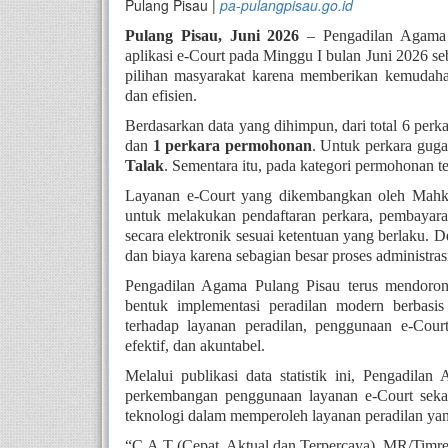
Pulang Pisau |
pa-pulangpisau.go.id
Pulang Pisau, Juni 2026
– Pengadilan Agama P
aplikasi e-Court pada Minggu I bulan Juni 2026 s
pilihan masyarakat karena memberikan kemudahan 
dan efisien.
Berdasarkan data yang dihimpun, dari total 6 perka
dan
1 perkara permohonan
. Untuk perkara gugat
Talak
. Sementara itu, pada kategori permohonan t
Layanan e-Court yang dikembangkan oleh Mahk
untuk melakukan pendaftaran perkara, pembayaran
secara elektronik sesuai ketentuan yang berlaku.
dan biaya karena sebagian besar proses administras
Pengadilan Agama Pulang Pisau terus mendoron
bentuk implementasi peradilan modern berbasi
terhadap layanan peradilan, penggunaan e-Cou
efektif, dan akuntabel.
Melalui publikasi data statistik ini, Pengadil
perkembangan penggunaan layanan e-Court seka
teknologi dalam memperoleh layanan peradilan yan
“C.A.T (Cepat, Aktual dan Terpercaya), MR/Timr