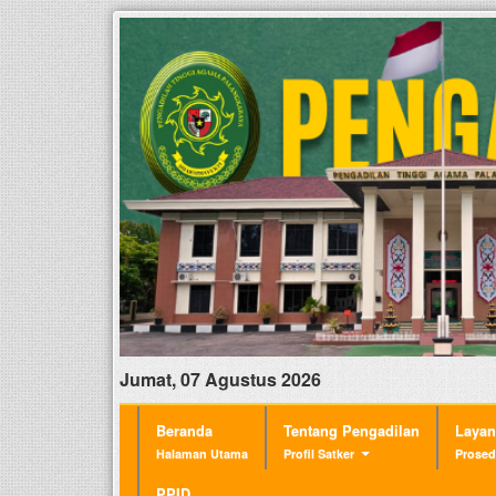
Jumat, 07 Agustus 2026
Beranda
Tentang Pengadilan
Laya
Halaman Utama
Profil Satker
Prosed
PPID