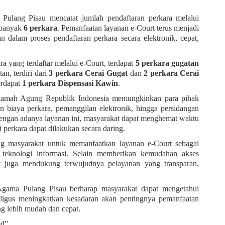
ulang Pisau mencatat jumlah pendaftaran perkara melalui
ebanyak
6 perkara
. Pemanfaatan layanan e-Court terus menjadi
dalam proses pendaftaran perkara secara elektronik, cepat,
ra yang terdaftar melalui e-Court, terdapat
5 perkara gugatan
an, terdiri dari
3 perkara Cerai Gugat
dan
2 perkara Cerai
erdapat
1 perkara Dispensasi Kawin
.
amah Agung Republik Indonesia memungkinkan para pihak
 biaya perkara, pemanggilan elektronik, hingga persidangan
 Dengan adanya layanan ini, masyarakat dapat menghemat waktu
i perkara dapat dilakukan secara daring.
g masyarakat untuk memanfaatkan layanan e-Court sebagai
s teknologi informasi. Selain memberikan kemudahan akses
rt juga mendukung terwujudnya pelayanan yang transparan,
an Agama Pulang Pisau berharap masyarakat dapat mengetahui
ligus meningkatkan kesadaran akan pentingnya pemanfaatan
g lebih mudah dan cepat.
ed”