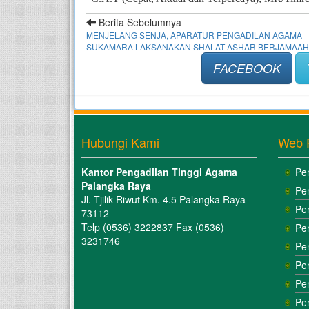
Berita Sebelumnya
MENJELANG SENJA, APARATUR PENGADILAN AGAMA
SUKAMARA LAKSANAKAN SHALAT ASHAR BERJAMAAH
FACEBOOK
Hubungi Kami
Web 
Kantor Pengadilan Tinggi Agama
Pe
Palangka Raya
Pe
Jl. Tjilik Riwut Km. 4.5 Palangka Raya
Pe
73112
Telp (0536) 3222837 Fax (0536)
Pe
3231746
Pe
Pe
Pe
Pe