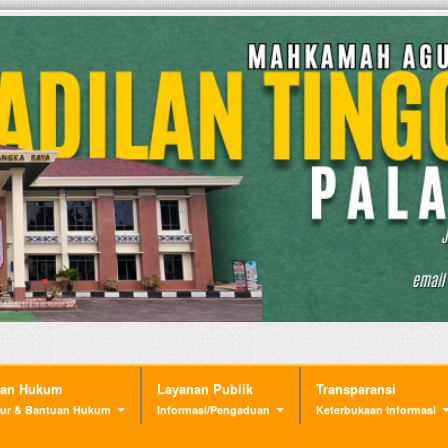
nan Hukum
Layanan Publik
Transparansi
ur & Bantuan Hukum
Informasi/Pengaduan
Keterbukaan Informasi