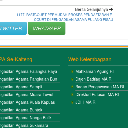
Berita Selanjutnya
1177. FASTCOURT PERMUDAH PROSES PENDAFTARAN E-
COURT DI PENGADILAN AGAMA PULANG PISAU
TWITTER
WHATSAPP
PA Se-Kalteng
Web Kelembagaan
ngadilan Agama Palangka Raya
Mahkamah Agung RI
ngadilan Agama Pangkalan Bun
Ditjen Badilag MA RI
ngadilan Agama Sampit
Badan Pengawasan MA RI
ngadilan Agama Muara Teweh
Direktori Putusan MA RI
ngadilan Agama Kuala Kapuas
JDIH MA RI
ngadilan Agama Buntok
ngadilan Agama Nanga Bulik
ngadilan Agama Sukamara