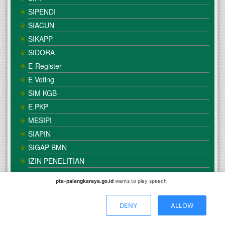
SIPENDI
SIACUN
SIKAPP
SIDORA
E-Register
E Voting
SIM KGB
E PKP
MESIPI
SIAPIN
SIGAP BMN
IZIN PENELITIAN
pta-palangkaraya.go.id
wants to play speech
© Copyright
Mahkamah Agung
| Satker
Pengadilan Tinggi
Agama Palangka Raya
DENY
ALLOW
Direkomendasikan Menggunakan Browser :
Mozilla Firefox
/
Google Chrome