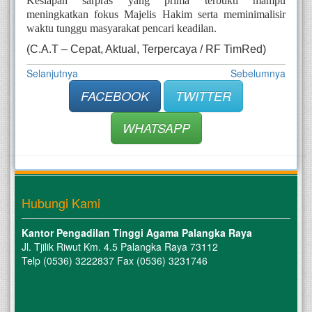
Kesiapan sarpras yang prima terbukti mampu
meningkatkan fokus Majelis Hakim serta meminimalisir
waktu tunggu masyarakat pencari keadilan.
(C.A.T – Cepat, Aktual, Terpercaya / RF TimRed)
Selanjutnya
Sebelumnya
FACEBOOK
TWITTER
WHATSAPP
Hubungi Kami
Kantor Pengadilan Tinggi Agama Palangka Raya
Jl. Tjilik Riwut Km. 4.5 Palangka Raya 73112
Telp (0536) 3222837 Fax (0536) 3231746