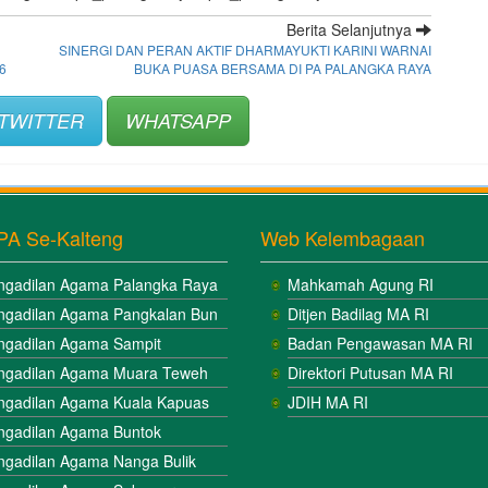
Berita Selanjutnya
SINERGI DAN PERAN AKTIF DHARMAYUKTI KARINI WARNAI
6
BUKA PUASA BERSAMA DI PA PALANGKA RAYA
TWITTER
WHATSAPP
PA Se-Kalteng
Web Kelembagaan
ngadilan Agama Palangka Raya
Mahkamah Agung RI
ngadilan Agama Pangkalan Bun
Ditjen Badilag MA RI
ngadilan Agama Sampit
Badan Pengawasan MA RI
ngadilan Agama Muara Teweh
Direktori Putusan MA RI
ngadilan Agama Kuala Kapuas
JDIH MA RI
ngadilan Agama Buntok
ngadilan Agama Nanga Bulik