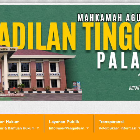
nan Hukum
Layanan Publik
Transparansi
ur & Bantuan Hukum
Informasi/Pengaduan
Keterbukaan Informasi