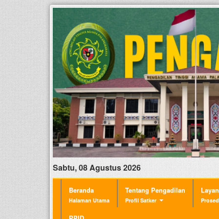
Sabtu, 08 Agustus 2026
Beranda
Tentang Pengadilan
Laya
Halaman Utama
Profil Satker
Prosed
PPID