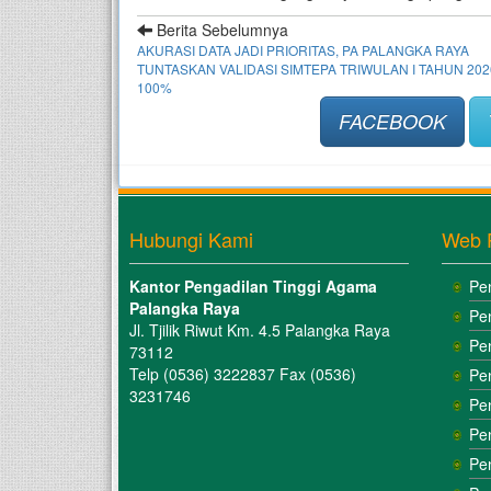
Berita Sebelumnya
AKURASI DATA JADI PRIORITAS, PA PALANGKA RAYA
TUNTASKAN VALIDASI SIMTEPA TRIWULAN I TAHUN 202
100%
FACEBOOK
Hubungi Kami
Web 
Kantor Pengadilan Tinggi Agama
Pe
Palangka Raya
Pe
Jl. Tjilik Riwut Km. 4.5 Palangka Raya
Pe
73112
Telp (0536) 3222837 Fax (0536)
Pe
3231746
Pe
Pe
Pe