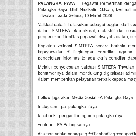
PALANGKA RAYA
– Pegawai Pemerintah dengan
Palangka Raya, Binti Nasikatin, S.Kom, berhasil
Triwulan I pada Selasa, 10 Maret 2026.
Validasi data ini dilakukan sebagai bagian dari 
dalam SIMTEPA tetap akurat, mutakhir, dan sesua
pengecekan identitas pegawai, riwayat jabatan, s
Kegiatan validasi SIMTEPA secara berkala men
kepegawaian di lingkungan peradilan agama. 
pengelolaan informasi tenaga teknis peradilan dapa
Melalui penyelesaian validasi SIMTEPA Triwula
komitmennya dalam mendukung digitalisasi adminis
dalam memberikan pelayanan terbaik kepada masy
Follow juga akun Media Sosial PA Palangka Raya
Instagram : pa_palangka_raya
facebook : pengadilan agama palangka raya
youtube : PA Palangkaraya
#humasmahkamahagung #ditjenbadilag #pengadil