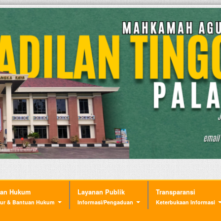
nan Hukum
Layanan Publik
Transparansi
ur & Bantuan Hukum
Informasi/Pengaduan
Keterbukaan Informasi