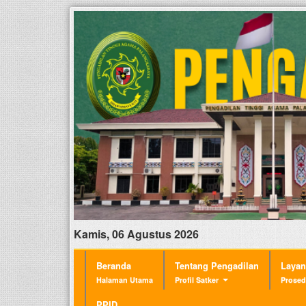
Kamis, 06 Agustus 2026
Beranda
Tentang Pengadilan
Laya
Halaman Utama
Profil Satker
Prosed
PPID