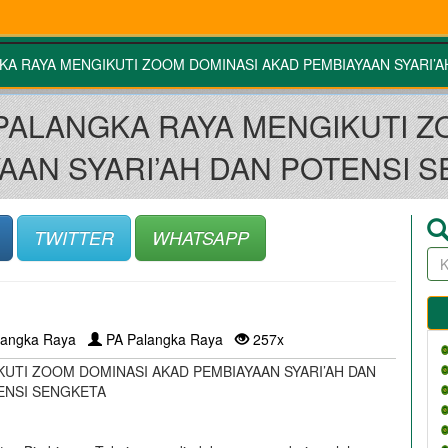
KA RAYA MENGIKUTI ZOOM DOMINASI AKAD PEMBIAYAAN SYARI’A
 PALANGKA RAYA MENGIKUTI Z
AAN SYARI’AH DAN POTENSI 
TWITTER
WHATSAPP
langka Raya
PA Palangka Raya
257x
UTI ZOOM DOMINASI AKAD PEMBIAYAAN SYARI’AH DAN
ENSI SENGKETA