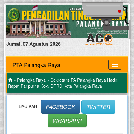
Jumat, 07 Agustus 2026
PTA Palangka Raya
MENU
»
Palangka Raya
» Sekretaris PA Palangka Raya Hadiri
Rapat Paripurna Ke-5 DPRD Kota Palangka Raya
FACEBOOK
TWITTER
BAGIKAN :
WHATSAPP