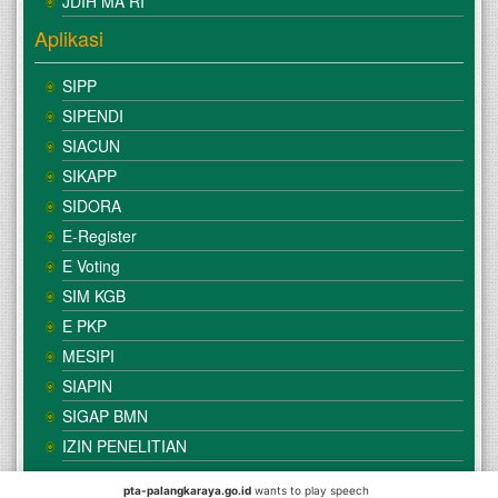
JDIH MA RI
Aplikasi
SIPP
SIPENDI
SIACUN
SIKAPP
SIDORA
E-Register
E Voting
SIM KGB
E PKP
MESIPI
SIAPIN
SIGAP BMN
IZIN PENELITIAN
pta-palangkaraya.go.id
wants to play speech