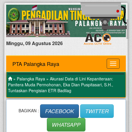
Minggu, 09 Agustus 2026
PTA Palangka Raya
MENU
»
Palangka Raya
» Akurasi Data di Lini Kepaniteraan:
Panitera Muda Permohonan, Eka Dian Puspitasari, S.H.,
Tuntaskan Pengisian ETR Badilag
FACEBOOK
TWITTER
BAGIKAN :
WHATSAPP