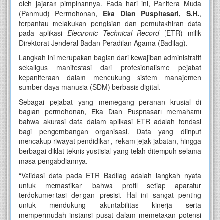
oleh jajaran pimpinannya. Pada hari ini, Panitera Muda
(Panmud) Permohonan,
Eka Dian Puspitasari, S.H.
,
terpantau melakukan pengisian dan pemutakhiran data
pada aplikasi
Electronic Technical Record
(ETR) milik
Direktorat Jenderal Badan Peradilan Agama (Badilag).
Langkah ini merupakan bagian dari kewajiban administratif
sekaligus manifestasi dari profesionalisme pejabat
kepaniteraan dalam mendukung sistem manajemen
sumber daya manusia (SDM) berbasis digital.
Sebagai pejabat yang memegang peranan krusial di
bagian permohonan, Eka Dian Puspitasari memahami
bahwa akurasi data dalam aplikasi ETR adalah fondasi
bagi pengembangan organisasi. Data yang diinput
mencakup riwayat pendidikan, rekam jejak jabatan, hingga
berbagai diklat teknis yustisial yang telah ditempuh selama
masa pengabdiannya.
“Validasi data pada ETR Badilag adalah langkah nyata
untuk memastikan bahwa profil setiap aparatur
terdokumentasi dengan presisi. Hal ini sangat penting
untuk mendukung akuntabilitas kinerja serta
mempermudah instansi pusat dalam memetakan potensi