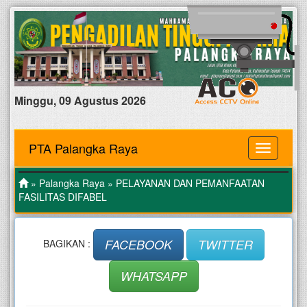
Minggu, 09 Agustus 2026
PTA Palangka Raya
MENU
»
Palangka Raya
» PELAYANAN DAN PEMANFAATAN
FASILITAS DIFABEL
FACEBOOK
TWITTER
BAGIKAN :
WHATSAPP