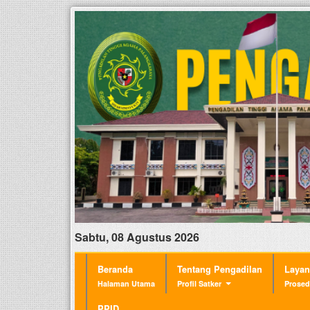
Sabtu, 08 Agustus 2026
Beranda
Tentang Pengadilan
Laya
Halaman Utama
Profil Satker
Prosed
PPID