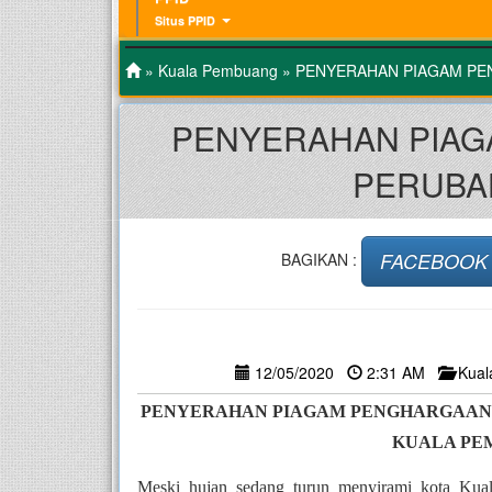
Situs PPID
»
Kuala Pembuang
» PENYERAHAN PIAGAM PE
PENYERAHAN PIAG
PERUBA
FACEBOOK
BAGIKAN :
12/05/2020
2:31 AM
Kua
PENYERAHAN PIAGAM PENGHARGAAN D
KUALA PE
Meski hujan sedang turun menyirami kota Kual