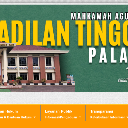
nan Hukum
Layanan Publik
Transparansi
ur & Bantuan Hukum
Informasi/Pengaduan
Keterbukaan Informasi