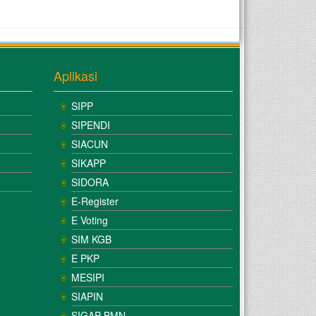
Aplikasi
SIPP
SIPENDI
SIACUN
SIKAPP
SIDORA
E-Register
E Voting
SIM KGB
E PKP
MESIPI
SIAPIN
SIGAP BMN