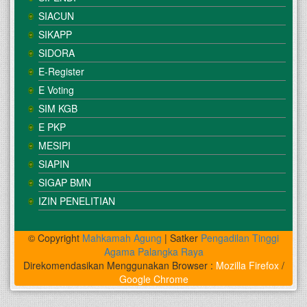
SIACUN
SIKAPP
SIDORA
E-Register
E Voting
SIM KGB
E PKP
MESIPI
SIAPIN
SIGAP BMN
IZIN PENELITIAN
© Copyright
Mahkamah Agung
| Satker
Pengadilan Tinggi
Agama Palangka Raya
Direkomendasikan Menggunakan Browser :
Mozilla Firefox
/
Google Chrome