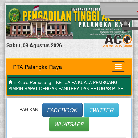
Sabtu, 08 Agustus 2026
PTA Palangka Raya
MENU
»
Kuala Pembuang
» KETUA PA KUALA PEMBUANG
PIMPIN RAPAT DENGAN PANITERA DAN PETUGAS PTSP
FACEBOOK
TWITTER
BAGIKAN :
WHATSAPP