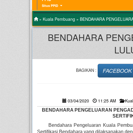
Situs PPID
»
Kuala Pembuang
» BENDAHARA PENGELUARA
BENDAHARA PENG
LUL
FACEBOOK
BAGIKAN :
03/04/2020
11:25 AM
Kua
BENDAHARA PENGELUARAN PENGADI
SERTIF
Bendahara Pengeluaran Kuala Pembuang
Sertifikasi Bendahara yang dilaksanakan den