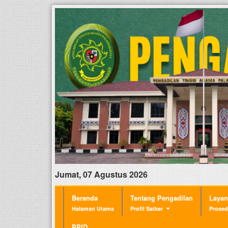
Jumat, 07 Agustus 2026
Beranda
Tentang Pengadilan
Laya
Halaman Utama
Profil Satker
Prosed
PPID