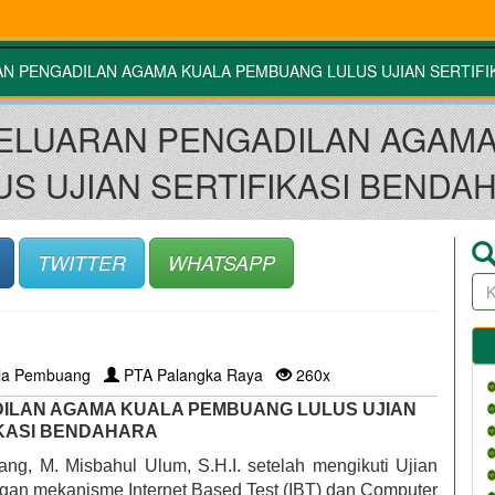
N PENGADILAN AGAMA KUALA PEMBUANG LULUS UJIAN SERTIFI
ELUARAN PENGADILAN AGAMA
US UJIAN SERTIFIKASI BENDA
TWITTER
WHATSAPP
la Pembuang
PTA Palangka Raya
260x
LAN AGAMA KUALA PEMBUANG LULUS UJIAN 
IKASI BENDAHARA
, M. Misbahul Ulum, S.H.I. setelah mengikuti Ujian 
gan mekanisme Internet Based Test (IBT) dan Computer 