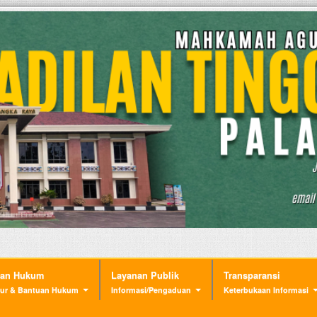
nan Hukum
Layanan Publik
Transparansi
ur & Bantuan Hukum
Informasi/Pengaduan
Keterbukaan Informasi