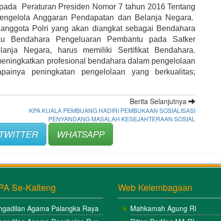
 pada  Peraturan Presiden Nomor 7 tahun 2016 Tentang 
Pengelola Anggaran Pendapatan dan Belanja Negara.  
anggota Polri yang akan diangkat sebagai Bendahara 
au Bendahara Pengeluaran Pembantu pada Satker 
ja Negara, harus memiliki Sertifikat Bendahara. 
a meningkatkan profesional bendahara dalam pengelolaan 
ainya peningkatan pengelolaan yang berkualitas; 
Berita Selanjutnya
KPA KUALA PEMBUANG HADIRI PEMBUKAAN SOSIALISASI
PENYANDANG MASALAH KESEJAHTERAAN SOSIAL
TWITTER
WHATSAPP
PA Se-Kalteng
Web Kelembagaan
ngadilan Agama Palangka Raya
Mahkamah Agung RI