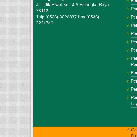
Pe
Jl. Tjilik Riwut Km. 4.5 Palangka Raya
Pe
73112
Telp (0536) 3222837 Fax (0536)
Pe
3231746
Pe
Pe
Pe
Pe
Pe
Pe
Pe
Pe
Pe
Pe
La
© Co
Di