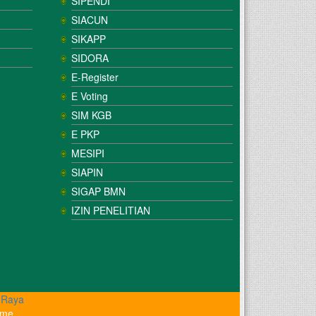
SIPENDI
SIACUN
SIKAPP
SIDORA
E-Register
E Voting
SIM KGB
E PKP
MESIPI
SIAPIN
SIGAP BMN
IZIN PENELITIAN
 Raya
ome