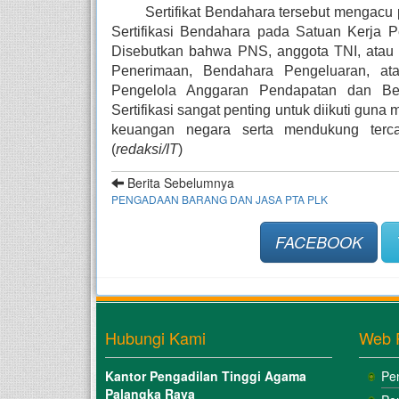
Sertifikat Bendahara tersebut mengacu
Sertifikasi Bendahara pada Satuan Kerja 
Disebutkan bahwa PNS, anggota TNI, atau 
Penerimaan, Bendahara Pengeluaran, at
Pengelola Anggaran Pendapatan dan Belan
Sertifikasi sangat penting untuk diikuti gun
keuangan negara serta mendukung tercap
(
redaksi/IT
)
Berita Sebelumnya
PENGADAAN BARANG DAN JASA PTA PLK
FACEBOOK
Hubungi Kami
Web 
Kantor Pengadilan Tinggi Agama
Pe
Palangka Raya