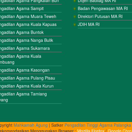
ngadilan Agama Pangkalan Bun
Ditjen Badilag MA RI
ngadilan Agama Sampit
Badan Pengawasan MA RI
ngadilan Agama Muara Teweh
Direktori Putusan MA RI
ngadilan Agama Kuala Kapuas
JDIH MA RI
ngadilan Agama Buntok
ngadilan Agama Nanga Bulik
ngadilan Agama Sukamara
ngadilan Agama Kuala
mbuang
ngadilan Agama Kasongan
ngadilan Agama Pulang Pisau
ngadilan Agama Kuala Kurun
ngadilan Agama Tamiang
yang
pyright
Mahkamah Agung
| Satker
Pengadilan Tinggi Agama Palangka
rekomendasikan Menggunakan Browser :
Mozilla Firefox
/
Google Chr