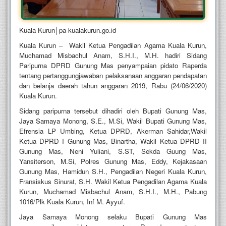
Kuala Kurun│pa-kualakurun.go.id
Kuala Kurun – Wakil Ketua Pengadilan Agama Kuala Kurun,
Muchamad Misbachul Anam, S.H.I., M.H. hadiri Sidang
Paripurna DPRD Gunung Mas penyampaian pidato Raperda
tentang pertanggungjawaban pelaksanaan anggaran pendapatan
dan belanja daerah tahun anggaran 2019, Rabu (24/06/2020)
Kuala Kurun.
Sidang paripurna tersebut dihadiri oleh Bupati Gunung Mas,
Jaya Samaya Monong, S.E., M.Si, Wakil Bupati Gunung Mas,
Efrensia LP Umbing, Ketua DPRD, Akerman Sahidar,Wakil
Ketua DPRD I Gunung Mas, Binartha, Wakil Ketua DPRD II
Gunung Mas, Neni Yuliani, S.ST, Sekda Guung Mas,
Yansiterson, M.Si, Polres Gunung Mas, Eddy, Kejakasaan
Gunung Mas, Hamidun S.H., Pengadilan Negeri Kuala Kurun,
Fransiskus Sinurat, S.H. Wakil Ketua Pengadilan Agama Kuala
Kurun, Muchamad Misbachul Anam, S.H.I., M.H., Pabung
1016/Plk Kuala Kurun, Inf M. Ayyuf.
Jaya Samaya Monong selaku Bupati Gunung Mas