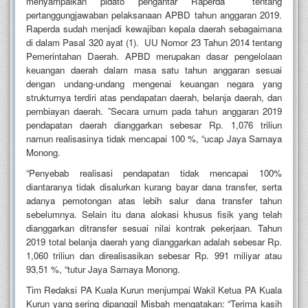
menyampaikan pidato pengantar Raperda tentang
pertanggungjawaban pelaksanaan APBD tahun anggaran 2019.
Raperda sudah menjadi kewajiban kepala daerah sebagaimana
di dalam Pasal 320 ayat (1). UU Nomor 23 Tahun 2014 tentang
Pemerintahan Daerah. APBD merupakan dasar pengelolaan
keuangan daerah dalam masa satu tahun anggaran sesuai
dengan undang-undang mengenai keuangan negara yang
strukturnya terdiri atas pendapatan daerah, belanja daerah, dan
pembiayan daerah. ”Secara umum pada tahun anggaran 2019
pendapatan daerah dianggarkan sebesar Rp. 1,076 triliun
namun realisasinya tidak mencapai 100 %, “ucap Jaya Samaya
Monong.
“Penyebab realisasi pendapatan tidak mencapai 100%
diantaranya tidak disalurkan kurang bayar dana transfer, serta
adanya pemotongan atas lebih salur dana transfer tahun
sebelumnya. Selain itu dana alokasi khusus fisik yang telah
dianggarkan ditransfer sesuai nilai kontrak pekerjaan. Tahun
2019 total belanja daerah yang dianggarkan adalah sebesar Rp.
1,060 triliun dan direalisasikan sebesar Rp. 991 miliyar atau
93,51 %, “tutur Jaya Samaya Monong.
Tim Redaksi PA Kuala Kurun menjumpai Wakil Ketua PA Kuala
Kurun yang sering dipanggil Misbah mengatakan: “Terima kasih