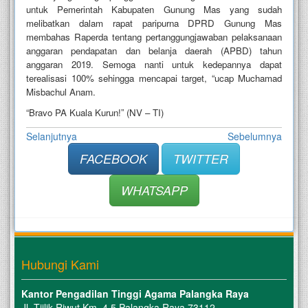
untuk Pemerintah Kabupaten Gunung Mas yang sudah
melibatkan dalam rapat paripurna DPRD Gunung Mas
membahas Raperda tentang pertanggungjawaban pelaksanaan
anggaran pendapatan dan belanja daerah (APBD) tahun
anggaran 2019. Semoga nanti untuk kedepannya dapat
terealisasi 100% sehingga mencapai target, “ucap Muchamad
Misbachul Anam.
“Bravo PA Kuala Kurun!” (NV – TI)
Selanjutnya
Sebelumnya
FACEBOOK
TWITTER
WHATSAPP
Hubungi Kami
Kantor Pengadilan Tinggi Agama Palangka Raya
Jl. Tjilik Riwut Km. 4.5 Palangka Raya 73112