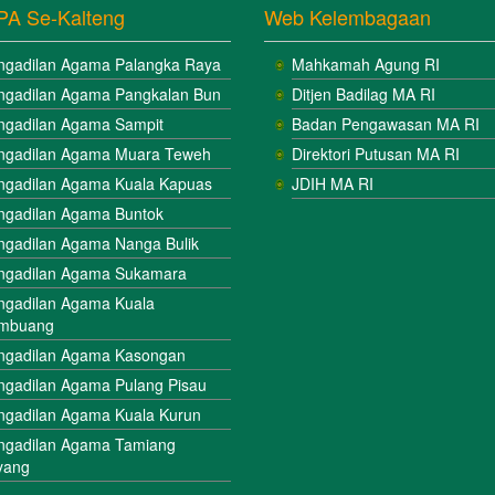
PA Se-Kalteng
Web Kelembagaan
ngadilan Agama Palangka Raya
Mahkamah Agung RI
ngadilan Agama Pangkalan Bun
Ditjen Badilag MA RI
ngadilan Agama Sampit
Badan Pengawasan MA RI
ngadilan Agama Muara Teweh
Direktori Putusan MA RI
ngadilan Agama Kuala Kapuas
JDIH MA RI
ngadilan Agama Buntok
ngadilan Agama Nanga Bulik
ngadilan Agama Sukamara
ngadilan Agama Kuala
mbuang
ngadilan Agama Kasongan
ngadilan Agama Pulang Pisau
ngadilan Agama Kuala Kurun
ngadilan Agama Tamiang
yang