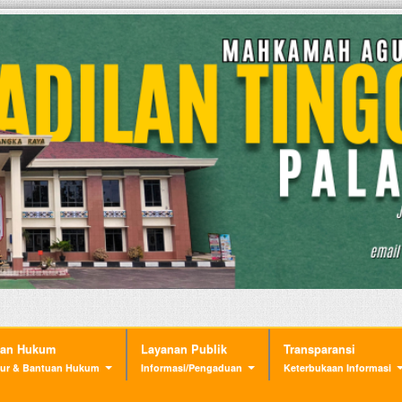
nan Hukum
Layanan Publik
Transparansi
ur & Bantuan Hukum
Informasi/Pengaduan
Keterbukaan Informasi