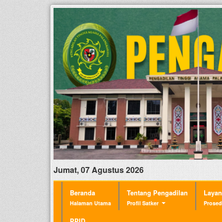
Jumat, 07 Agustus 2026
Beranda
Tentang Pengadilan
Laya
Halaman Utama
Profil Satker
Prosed
PPID