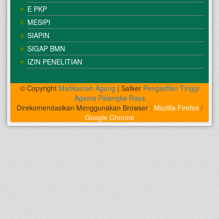
E PKP
MESIPI
SIAPIN
SIGAP BMN
IZIN PENELITIAN
© Copyright
Mahkamah Agung
| Satker
Pengadilan Tinggi
Agama Palangka Raya
Direkomendasikan Menggunakan Browser :
Mozilla Firefox
/
Google Chrome