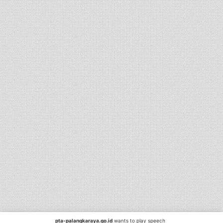
pta-palangkaraya.go.id
wants to play speech