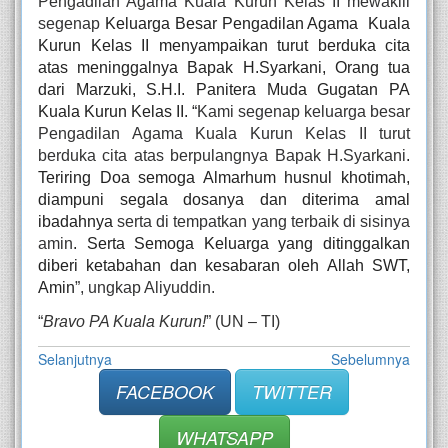
Pengadilan Agama Kuala Kurun Kelas II
mewakili 
segenap
Keluarga Besar Pengadilan Agama  Kuala 
Kurun Kelas II menyampaikan turut berduka cita 
atas meninggalnya Bapak H.Syarkani, Orang tua 
dari Marzuki, S.H.I. Panitera Muda Gugatan PA 
Kuala Kurun Kelas II. “
Kami segenap keluarga besar 
Pengadilan Agama Kuala Kurun Kelas II turut 
berduka cita atas berpulangnya Bapak H.Syarkani
. 
Teriring Doa semoga Almarhum husnul khotimah, 
diampuni segala dosanya dan diterima amal 
ibadahnya 
serta di tempatkan yang terbaik di sisinya 
amin
. Serta Semoga Keluarga yang ditinggalkan 
diberi ketabahan dan kesabaran oleh Allah SWT, 
Amin
”, ungkap Aliyuddin. 
“
Bravo PA Kuala Kurun!
” (UN – TI)
Selanjutnya
Sebelumnya
FACEBOOK
TWITTER
WHATSAPP