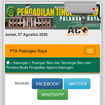
Jumat, 07 Agustus 2026
PTA Palangka Raya
MENU
»
Kasongan
» Ruangan Baru dan Semangat Baru dari
Panitera Muda Pengadilan Agama Kasongan.
FACEBOOK
TWITTER
BAGIKAN :
WHATSAPP