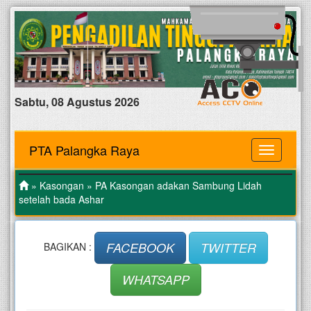
Sabtu, 08 Agustus 2026
PTA Palangka Raya
MENU
»
Kasongan
» PA Kasongan adakan Sambung Lidah
setelah bada Ashar
FACEBOOK
TWITTER
BAGIKAN :
WHATSAPP