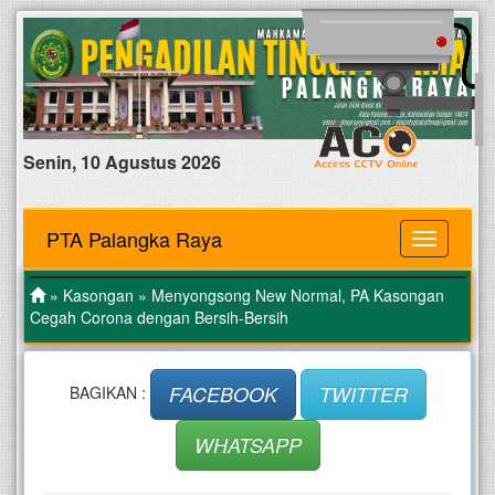
Senin, 10 Agustus 2026
PTA Palangka Raya
MENU
»
Kasongan
» Menyongsong New Normal, PA Kasongan
Cegah Corona dengan Bersih-Bersih
FACEBOOK
TWITTER
BAGIKAN :
WHATSAPP