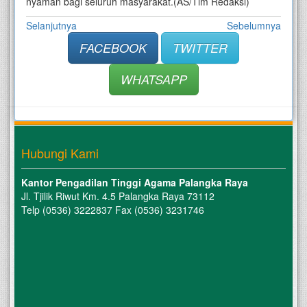
nyaman bagi seluruh masyarakat.(AS/Tim Redaksi)
Selanjutnya
Sebelumnya
FACEBOOK
TWITTER
WHATSAPP
Hubungi Kami
Kantor Pengadilan Tinggi Agama Palangka Raya
Jl. Tjilik Riwut Km. 4.5 Palangka Raya 73112
Telp (0536) 3222837 Fax (0536) 3231746