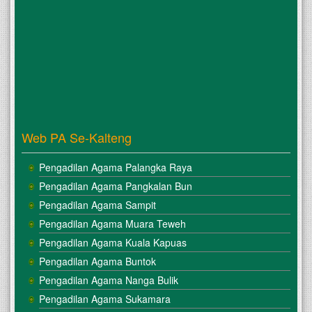
Web PA Se-Kalteng
Pengadilan Agama Palangka Raya
Pengadilan Agama Pangkalan Bun
Pengadilan Agama Sampit
Pengadilan Agama Muara Teweh
Pengadilan Agama Kuala Kapuas
Pengadilan Agama Buntok
Pengadilan Agama Nanga Bulik
Pengadilan Agama Sukamara