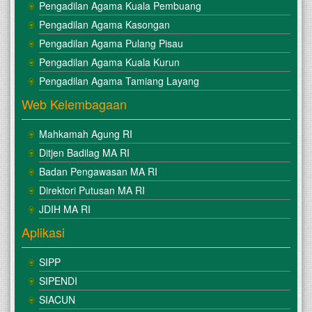
Pengadilan Agama Kuala Pembuang
Pengadilan Agama Kasongan
Pengadilan Agama Pulang Pisau
Pengadilan Agama Kuala Kurun
Pengadilan Agama Tamiang Layang
Web Kelembagaan
Mahkamah Agung RI
Ditjen Badilag MA RI
Badan Pengawasan MA RI
Direktori Putusan MA RI
JDIH MA RI
Aplikasi
SIPP
SIPENDI
SIACUN