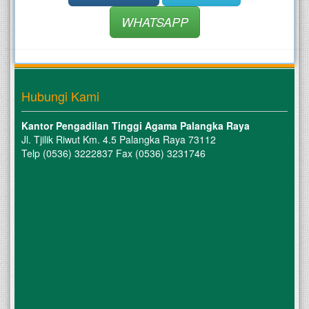
WHATSAPP
Hubungi Kami
Kantor Pengadilan Tinggi Agama Palangka Raya
Jl. Tjilik Riwut Km. 4.5 Palangka Raya 73112
Telp (0536) 3222837 Fax (0536) 3231746