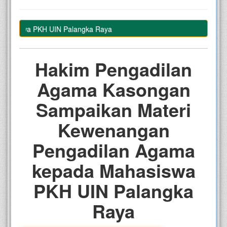
asiswa PKH UIN Palangka Raya
Hakim Pengadilan
Agama Kasongan
Sampaikan Materi
Kewenangan
Pengadilan Agama
kepada Mahasiswa
PKH UIN Palangka
Raya