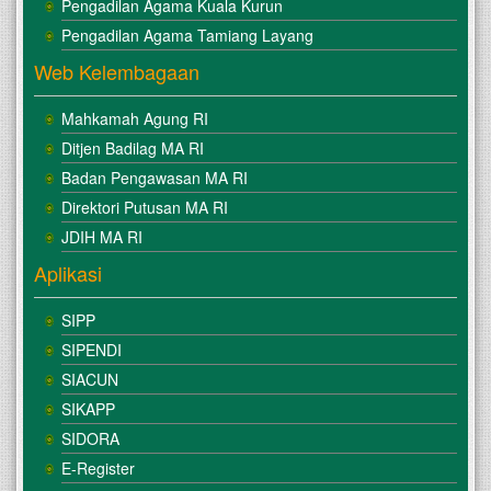
Pengadilan Agama Kuala Kurun
Pengadilan Agama Tamiang Layang
Web Kelembagaan
Mahkamah Agung RI
Ditjen Badilag MA RI
Badan Pengawasan MA RI
Direktori Putusan MA RI
JDIH MA RI
Aplikasi
SIPP
SIPENDI
SIACUN
SIKAPP
SIDORA
E-Register