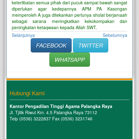
keterlibatan semua pihak dari pucuk sampai bawah sangat
diperlukan agar kedepannya APM PA Kasongan
memperoleh A juga ditekankan perlunya sholat berjamaah
sebagai sarana meningkatkan kekokompakan dan
peningkatan ketaqwaan kepada Allah SWT.
Selanjutnya
Sebelumnya
FACEBOOK
TWITTER
WHATSAPP
Hubungi Kami
Kantor Pengadilan Tinggi Agama Palangka Raya
Jl. Tjilik Riwut Km. 4.5 Palangka Raya 73112
Telp (0536) 3222837 Fax (0536) 3231746