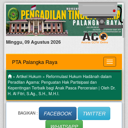
Minggu, 09 Agustus 2026
PTA Palangka Raya
MENU
»
Artikel Hukum
» Reformulasi Hukum Hadānah dalam
Peradilan Agama: Penguatan Hak Partisipasi dan
Kepentingan Terbaik bagi Anak Pasca Perceraian | Oleh Dr.
H. Al Fitri, S.Ag., S.H., M.H.I.
FACEBOOK
TWITTER
BAGIKAN :
WHATSAPP