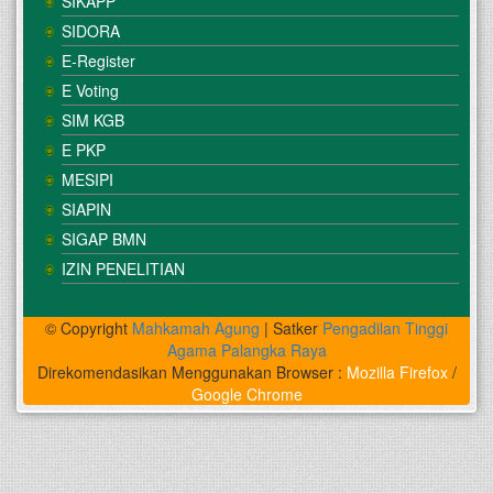
SIKAPP
SIDORA
E-Register
E Voting
SIM KGB
E PKP
MESIPI
SIAPIN
SIGAP BMN
IZIN PENELITIAN
© Copyright
Mahkamah Agung
| Satker
Pengadilan Tinggi
Agama Palangka Raya
Direkomendasikan Menggunakan Browser :
Mozilla Firefox
/
Google Chrome