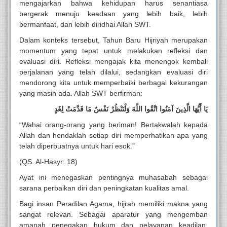
mengajarkan bahwa kehidupan harus senantiasa
bergerak menuju keadaan yang lebih baik, lebih
bermanfaat, dan lebih diridhai Allah SWT.
Dalam konteks tersebut, Tahun Baru Hijriyah merupakan
momentum yang tepat untuk melakukan refleksi dan
evaluasi diri. Refleksi mengajak kita menengok kembali
perjalanan yang telah dilalui, sedangkan evaluasi diri
mendorong kita untuk memperbaiki berbagai kekurangan
yang masih ada. Allah SWT berfirman:
يَا أَيُّهَا الَّذِينَ آمَنُوا اتَّقُوا اللَّهَ وَلْتَنْظُرْ نَفْسٌ مَا قَدَّمَتْ لِغَدٍ
“Wahai orang-orang yang beriman! Bertakwalah kepada
Allah dan hendaklah setiap diri memperhatikan apa yang
telah diperbuatnya untuk hari esok.”
(QS. Al-Hasyr: 18)
Ayat ini menegaskan pentingnya muhasabah sebagai
sarana perbaikan diri dan peningkatan kualitas amal.
Bagi insan Peradilan Agama, hijrah memiliki makna yang
sangat relevan. Sebagai aparatur yang mengemban
amanah penegakan hukum dan pelayanan keadilan,