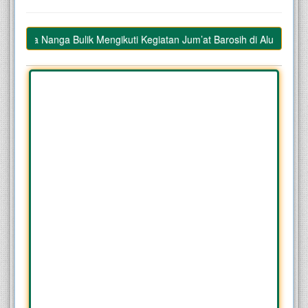
Agama Nanga Bulik Mengikuti Kegiatan Jum’at Barosih di Alun-alun K