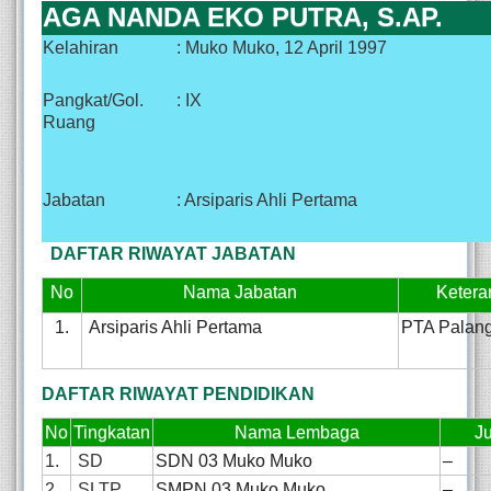
AGA NANDA EKO PUTRA, S.AP.
Kelahiran
: Muko Muko, 12 April 1997
Pangkat/Gol.
: IX
Ruang
Jabatan
: Arsiparis Ahli Pertama
DAFTAR RIWAYAT JABATAN
No
Nama Jabatan
Ketera
1.
Arsiparis Ahli Pertama
PTA Palan
DAFTAR RIWAYAT PENDIDIKAN
No
Tingkatan
Nama Lembaga
J
1.
SD
SDN 03 Muko Muko
–
2.
SLTP
SMPN 03 Muko Muko
–