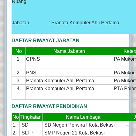
Ruang
Jabatan
: Pranata Komputer Ahli Pertama
DAFTAR RIWAYAT JABATAN
No
Nama Jabatan
Keter
1.
CPNS
PA Muko
2.
PNS
PA Muko
3.
Pranata Komputer Ahli Pertama
PA Muko
4.
Pranata Komputer Ahli Pertama
PTA Pala
DAFTAR RIWAYAT PENDIDIKAN
No
Tingkatan
Nama Lembaga
1.
SD
SD Negeri Perwira I
Kota
Bekasi
–
2.
SLTP
SMP Negeri 21 Kota Bekasi
–