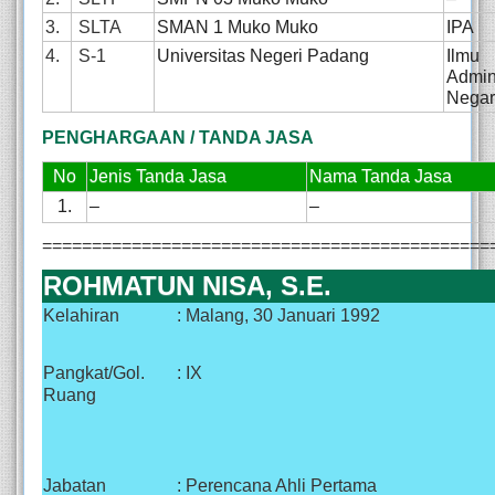
3.
SLTA
SMAN 1 Muko Muko
IPA
4.
S-1
Universitas Negeri Padang
Ilmu
Admini
Nega
PENGHARGAAN / TANDA JASA
No
Jenis Tanda Jasa
Nama Tanda Jasa
1.
–
–
=============================================
ROHMATUN NISA, S.E.
Kelahiran
: Malang, 30 Januari 1992
Pangkat/Gol.
: IX
Ruang
Jabatan
: Perencana Ahli Pertama