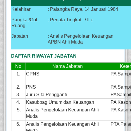
Kelahiran
: Palangka Raya, 14 Januari 1984
Pangkat/Gol.
: Penata Tingkat I / IIIc
Ruang
Jabatan
: Analis Pengelolaan Keuangan
APBN Ahli Muda
DAFTAR RIWAYAT JABATAN
No
Nama Jabatan
Kete
1.
CPNS
PA Sampi
2.
PNS
PA
Sampi
3.
Juru Sita Pengganti
PA
Sampi
4.
Kasubbag Umum dan Keuangan
PA Kaso
5.
Analis Pengelolaan Keuangan Ahli
PA Kaso
Muda
6.
Analis Pengelolaan Keuangan Ahli
PTA Pala
Muda