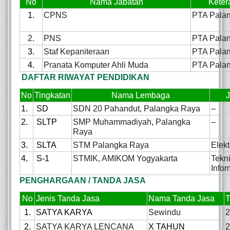
No
Nama Jabatan
Keter
1.
CPNS
PTA Pala
2.
PNS
PTA Pala
3.
Staf Kepaniteraan
PTA Pala
4.
Pranata Komputer Ahli Muda
PTA Pala
DAFTAR RIWAYAT PENDIDIKAN
No
Tingkatan
Nama Lembaga
1.
SD
SDN 20 Pahandut, Palangka Raya
–
2.
SLTP
SMP Muhammadiyah, Palangka
–
Raya
3.
SLTA
STM Palangka Raya
Elekt
4.
S-1
STMIK, AMIKOM Yogyakarta
Tekn
Infor
PENGHARGAAN / TANDA JASA
No
Jenis Tanda Jasa
Nama Tanda Jasa
T
1.
SATYA KARYA
Sewindu
2
2.
SATYA KARYA LENCANA
X TAHUN
2