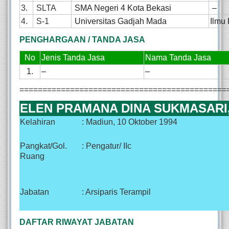
3.
SLTA
SMA Negeri 4
Kota Bekasi
–
4.
S-1
Universitas Gadjah Mada
Ilmu
PENGHARGAAN / TANDA JASA
No
Jenis Tanda Jasa
Nama Tanda Jasa
1.
–
–
=============================================
ELEN PRAMANA DINA SUKMASARI,
Kelahiran
: Madiun, 10 Oktober 1994
Pangkat/Gol.
: Pengatur/ IIc
Ruang
Jabatan
: Arsiparis Terampil
DAFTAR RIWAYAT JABATAN