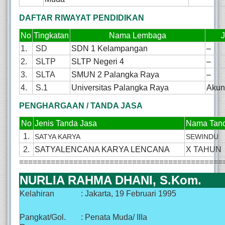
DAFTAR RIWAYAT PENDIDIKAN
No
Tingkatan
Nama Lembaga
1.
SD
SDN 1 Kelampangan
–
2.
SLTP
SLTP Negeri 4
–
3.
SLTA
SMUN 2 Palangka Raya
–
4.
S.1
Universitas Palangka Raya
Akun
PENGHARGAAN / TANDA JASA
No
Jenis Tanda Jasa
Nama Tand
1.
SATYA KARYA
SEWINDU
2.
SATYALENCANA KARYA LENCANA
X TAHUN
=============================================
NURLIA RAHMA DHANI, S.Kom.
Kelahiran
: Jakarta, 19 Februari 1995
Pangkat/Gol.
: Penata Muda/ IIIa