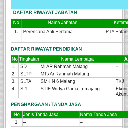
DAFTAR RIWAYAT JABATAN
No
Nama Jabatan
Ketera
1.
Perencana Ahli Pertama
PTA Palan
DAFTAR RIWAYAT PENDIDIKAN
No
Tingkatan
Nama Lembaga
J
1.
SD
MI AR Rahmah Malang
–
2.
SLTP
MTs Ar Rahmah Malang
–
3.
SLTA
SMK N 6 Malang
TKJ
4.
S-1
STIE Widya Gama Lumajang
Ekon
Akunt
PENGHARGAAN / TANDA JASA
No
Jenis Tanda Jasa
Nama Tanda Jasa
1.
–
–