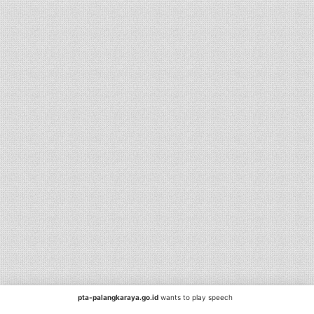
pta-palangkaraya.go.id
wants to play speech