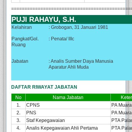
=============================================
PUJI RAHAYU, S.H.
Kelahiran
: Grobogan, 31 Januari 1981
Pangkat/Gol.
: Penata/ IIIc
Ruang
Jabatan
: Analis Sumber Daya Manusia
Aparatur Ahli Muda
DAFTAR RIWAYAT JABATAN
No
Nama Jabatan
Kete
1.
CPNS
PA Muara
2.
PNS
PA Muara
3.
Staf Kepegawaian
PTA Pala
4.
Analis Kepegawaian Ahli Pertama
PTA Pala