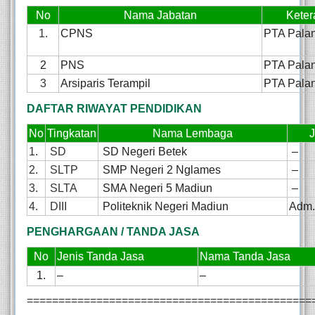
No
Nama Jabatan
Keter
1.
CPNS
PTA Pala
2
PNS
PTA Pala
3
Arsiparis Terampil
PTA Pala
DAFTAR RIWAYAT PENDIDIKAN
No
Tingkatan
Nama Lembaga
1.
SD
SD Negeri Betek
–
2.
SLTP
SMP Negeri 2 Nglames
–
3.
SLTA
SMA Negeri 5 Madiun
–
4.
DIII
Politeknik Negeri Madiun
Adm.
PENGHARGAAN / TANDA JASA
No
Jenis Tanda Jasa
Nama Tanda Jasa
1.
–
–
=============================================