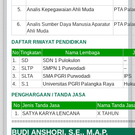
5.
Analis Kepegawaian Ahli Muda
PTA Pala
6.
Analis Sumber Daya Manusia Aparatur
PTA Pala
Ahli Muda
DAFTAR RIWAYAT PENDIDIKAN
No
Tingkatan
Nama Lembaga
1.
SD
SDN 1 Pulokulon
–
2.
SLTP
SMPN 1 Purwodadi
–
3.
SLTA
SMA PGRI Purwodadi
IPS
4.
S.1
Universitas PGRI Palangka Raya
Huk
PENGHARGAAN / TANDA JASA
No
Jenis Tanda Jasa
Nama Tanda Jas
1.
SATYA KARYA LENCANA
X TAHUN
=============================================
BUDI ANSHORI, S.E., M.A.P.