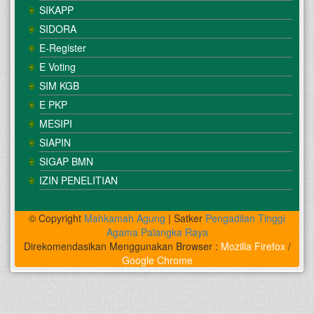
SIKAPP
SIDORA
E-Register
E Voting
SIM KGB
E PKP
MESIPI
SIAPIN
SIGAP BMN
IZIN PENELITIAN
© Copyright
Mahkamah Agung
| Satker
Pengadilan Tinggi
Agama Palangka Raya
Direkomendasikan Menggunakan Browser :
Mozilla Firefox
/
Google Chrome