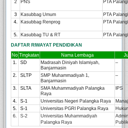
2
PNS
PTA Palang
3
Kasubbag Umum
PTA Palang
4.
Kasubbag Renprog
PTA Palang
5.
Kasubbag TU & RT
PTA Palang
DAFTAR RIWAYAT PENDIDIKAN
No
Tingkatan
Nama Lembaga
J
1.
SD
Madrasah Diniyah Islamiyah,
–
Banjarmasin
2.
SLTP
SMP Muhammadiyah 1,
–
Banjarmasin
3.
SLTA
SMA Muhammadiyah Palangka
IPS
Raya
4.
S-1
Universitas Negeri Palangka Raya
Mana
5.
S-1
Universitas PGRI Palangka Raya
Hukum
6.
S-2
Universitas Muhammadiyah
Admini
Palangka Raya
Publi