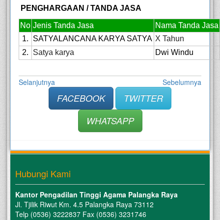
PENGHARGAAN / TANDA JASA
No
Jenis Tanda Jasa
Nama Tanda Jasa
1.
SATYALANCANA KARYA SATYA
X Tahun
2.
Satya karya
Dwi Windu
Selanjutnya
Sebelumnya
FACEBOOK
TWITTER
WHATSAPP
Hubungi Kami
Kantor Pengadilan Tinggi Agama Palangka Raya
Jl. Tjilik Riwut Km. 4.5 Palangka Raya 73112
Telp (0536) 3222837 Fax (0536) 3231746