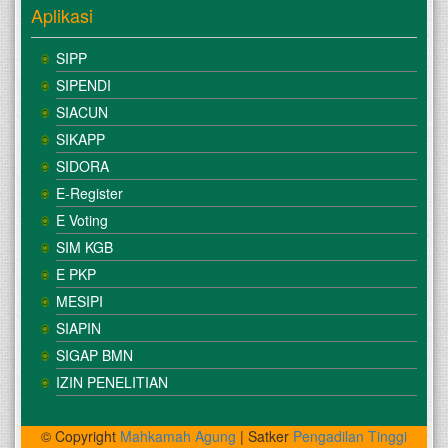
Aplikasi
SIPP
SIPENDI
SIACUN
SIKAPP
SIDORA
E-Register
E Voting
SIM KGB
E PKP
MESIPI
SIAPIN
SIGAP BMN
IZIN PENELITIAN
© Copyright
Mahkamah Agung
| Satker
Pengadilan Tinggi