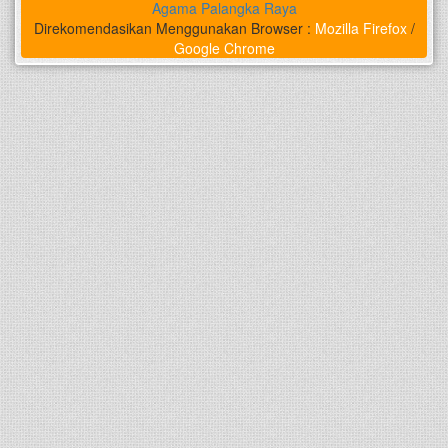
Agama Palangka Raya
Direkomendasikan Menggunakan Browser :
Mozilla Firefox
/
Google Chrome