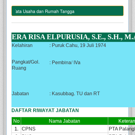
ian Tata Usaha dan Rumah Tangga
ERA RISA ELPURUSIA, S.E., S.H., M.
Kelahiran
: Puruk Cahu, 19 Juli 1974
: Pembina/ IVa
Pangkat/Gol.
Ruang
Jabatan
: Kasubbag. TU dan RT
DAFTAR RIWAYAT JABATAN
No
Nama Jabatan
Ketera
1.
CPNS
PTA Palang