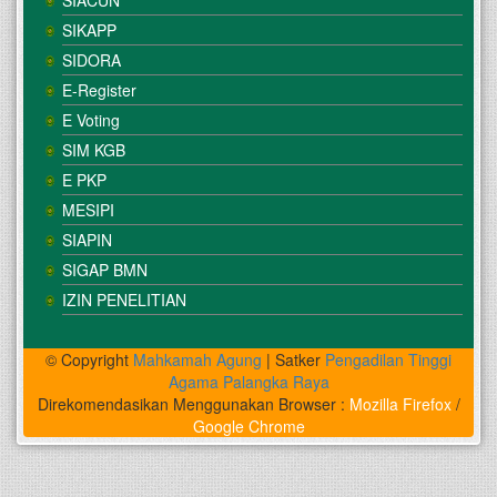
SIACUN
SIKAPP
SIDORA
E-Register
E Voting
SIM KGB
E PKP
MESIPI
SIAPIN
SIGAP BMN
IZIN PENELITIAN
© Copyright
Mahkamah Agung
| Satker
Pengadilan Tinggi
Agama Palangka Raya
Direkomendasikan Menggunakan Browser :
Mozilla Firefox
/
Google Chrome