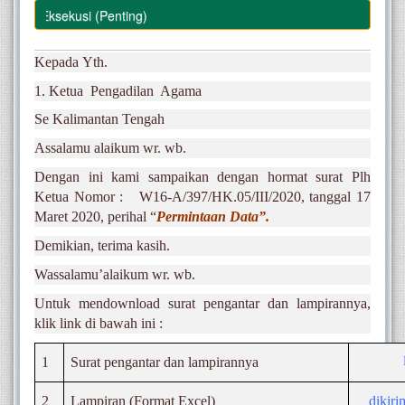
ata Eksekusi (Penting)
Kepada Yth.
1. Ketua Pengadilan Agama
Se Kalimantan Tengah
Assalamu alaikum wr. wb.
Dengan ini kami sampaikan dengan hormat surat Plh
Ketua Nomor : W16-A/397/HK.05/III/2020, tanggal 17
Maret 2020, perihal “
Permintaan Data”
.
Demikian, terima kasih.
Wassalamu’alaikum wr. wb.
Untuk mendownload surat pengantar dan lampirannya,
klik link di bawah ini :
1
Surat pengantar dan lampirannya
2
Lampiran (Format Excel)
dikiri