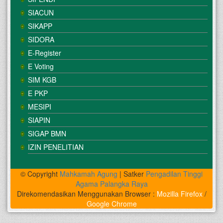
SIACUN
SIKAPP
SIDORA
E-Register
E Voting
SIM KGB
E PKP
MESIPI
SIAPIN
SIGAP BMN
IZIN PENELITIAN
© Copyright
Mahkamah Agung
| Satker
Pengadilan Tinggi
Agama Palangka Raya
Direkomendasikan Menggunakan Browser :
Mozilla Firefox
/
Google Chrome