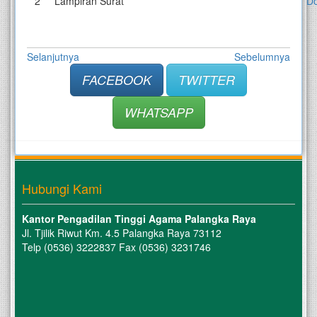
2
Lampiran Surat
D
Selanjutnya
Sebelumnya
FACEBOOK
TWITTER
WHATSAPP
Hubungi Kami
Kantor Pengadilan Tinggi Agama Palangka Raya
Jl. Tjilik Riwut Km. 4.5 Palangka Raya 73112
Telp (0536) 3222837 Fax (0536) 3231746