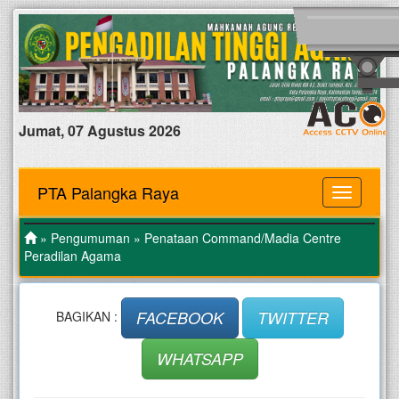
Jumat, 07 Agustus 2026
PTA Palangka Raya
MENU
»
Pengumuman
» Penataan Command/Madia Centre
Peradilan Agama
FACEBOOK
TWITTER
BAGIKAN :
WHATSAPP