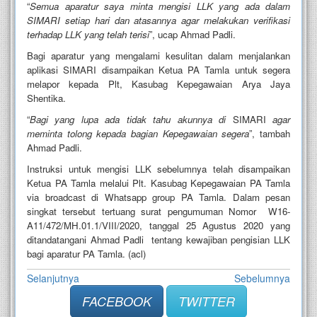
“
Semua aparatur saya minta mengisi LLK yang ada dalam
SIMARI setiap hari dan atasannya agar melakukan verifikasi
terhadap LLK yang telah terisi
”, ucap Ahmad Padli.
Bagi aparatur yang mengalami kesulitan dalam menjalankan
aplikasi SIMARI disampaikan Ketua PA Tamla untuk segera
melapor kepada Plt, Kasubag Kepegawaian Arya Jaya
Shentika.
“
Bagi yang lupa ada tidak tahu akunnya di
SIMARI
agar
meminta tolong kepada bagian Kepegawaian segera
”, tambah
Ahmad Padli.
Instruksi untuk mengisi LLK sebelumnya telah disampaikan
Ketua PA Tamla melalui Plt. Kasubag Kepegawaian PA Tamla
via broadcast di Whatsapp group PA Tamla. Dalam pesan
singkat tersebut tertuang surat pengumuman Nomor W16-
A11/472/MH.01.1/VIII/2020, tanggal 25 Agustus 2020 yang
ditandatangani Ahmad Padli tentang kewajiban pengisian LLK
bagi aparatur PA Tamla. (acl)
Selanjutnya
Sebelumnya
FACEBOOK
TWITTER