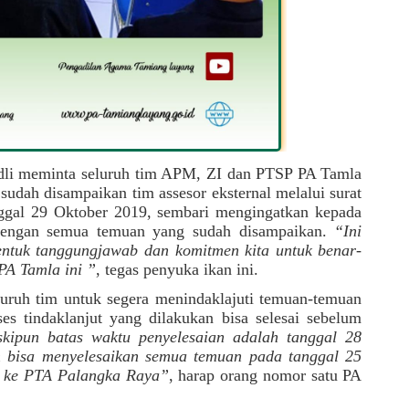
 Padli meminta seluruh tim APM, ZI dan PTSP PA Tamla 
udah disampaikan tim assesor eksternal melalui surat 
gal 29 Oktober 2019, sembari mengingatkan kepada 
 dengan semua temuan yang sudah disampaikan. 
“Ini 
entuk tanggungjawab dan komitmen kita untuk benar-
PA Tamla ini ”
, tegas penyuka ikan ini.
luruh tim untuk segera menindaklajuti temuan-temuan 
ses tindaklanjut yang dilakukan bisa selesai sebelum 
kipun batas waktu penyelesaian adalah tanggal 28 
bisa menyelesaikan semua temuan pada tanggal 25 
m ke PTA Palangka Raya”
, harap orang nomor satu PA 