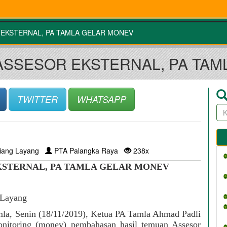
EKSTERNAL, PA TAMLA GELAR MONEV
ASSESOR EKSTERNAL, PA TAM
TWITTER
WHATSAPP
iang Layang
PTA Palangka Raya
238x
KSTERNAL, PA TAMLA GELAR MONEV
 Layang
Tamla, Senin (18/11/2019), Ketua PA Tamla Ahmad Padli 
nitoring (monev) pembahasan hasil temuan Assesor 