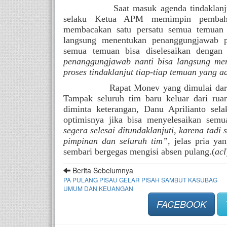
              Saat masuk agenda tindakla
selaku Ketua APM memimpin pembahas
membacakan satu persatu semua temuan ya
langsung menentukan penanggungjawab pro
semua temuan bisa diselesaikan dengan 
penanggungjawab nanti bisa langsung me
proses tindaklanjut tiap-tiap temuan yang a
              Rapat Monev yang dimulai da
Tampak seluruh tim baru keluar dari rua
diminta keterangan, Danu Aprilianto sel
optimisnya jika bisa menyelesaikan semu
segera selesai ditundaklanjuti, karena tadi
pimpinan dan seluruh tim”
, jelas pria y
sembari bergegas mengisi absen pulang.(
acl
Berita Sebelumnya
PA PULANG PISAU GELAR PISAH SAMBUT KASUBAG
UMUM DAN KEUANGAN
FACEBOOK