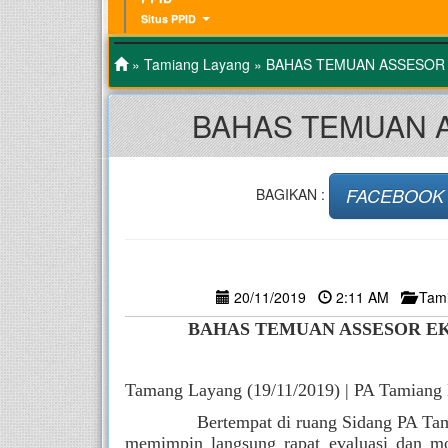
Situs PPID
»
Tamiang Layang
» BAHAS TEMUAN ASSESOR 
BAHAS TEMUAN 
FACEBOOK
BAGIKAN :
20/11/2019
2:11 AM
Tam
BAHAS TEMUAN ASSESOR E
Tamang Layang (19/11/2019) | PA Tamiang
              Bertempat di ruang Sidang PA 
memimpin langsung rapat evaluasi dan mo