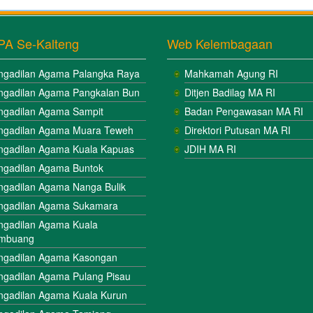
PA Se-Kalteng
Web Kelembagaan
ngadilan Agama Palangka Raya
Mahkamah Agung RI
ngadilan Agama Pangkalan Bun
Ditjen Badilag MA RI
ngadilan Agama Sampit
Badan Pengawasan MA RI
ngadilan Agama Muara Teweh
Direktori Putusan MA RI
ngadilan Agama Kuala Kapuas
JDIH MA RI
ngadilan Agama Buntok
ngadilan Agama Nanga Bulik
ngadilan Agama Sukamara
ngadilan Agama Kuala
mbuang
ngadilan Agama Kasongan
ngadilan Agama Pulang Pisau
ngadilan Agama Kuala Kurun