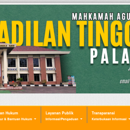
nan Hukum
Layanan Publik
Transparansi
ur & Bantuan Hukum
Informasi/Pengaduan
Keterbukaan Informasi