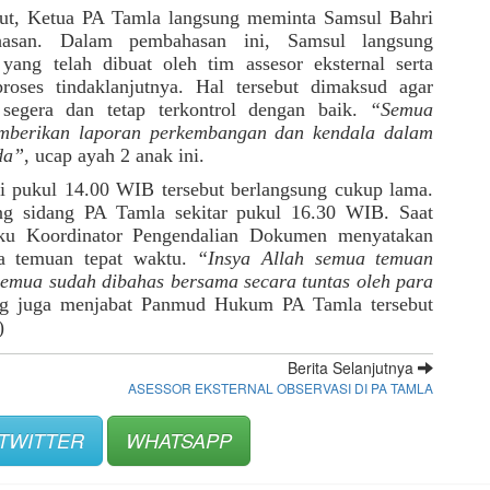
njut, Ketua PA Tamla langsung meminta Samsul Bahri 
an. Dalam pembahasan ini, Samsul langsung 
ng telah dibuat oleh tim assesor eksternal serta 
ses tindaklanjutnya. Hal tersebut dimaksud agar 
segera dan tetap terkontrol dengan baik. 
“Semua 
mberikan laporan perkembangan dan kendala dalam 
da”
, ucap ayah 2 anak ini.
ri pukul 14.00 WIB tersebut berlangsung cukup lama. 
ng sidang PA Tamla sekitar pukul 16.30 WIB. Saat 
aku Koordinator Pengendalian Dokumen menyatakan 
a temuan tepat waktu. 
“Insya Allah semua temuan 
 semua sudah dibahas bersama secara tuntas oleh para 
ang juga menjabat Panmud Hukum PA Tamla tersebut 
)
Berita Selanjutnya
ASESSOR EKSTERNAL OBSERVASI DI PA TAMLA
TWITTER
WHATSAPP