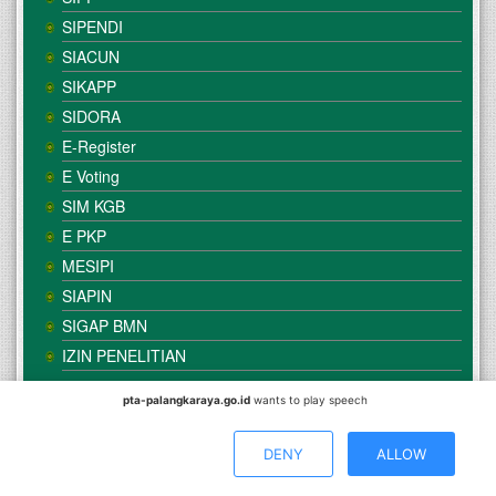
SIPENDI
SIACUN
SIKAPP
SIDORA
E-Register
E Voting
SIM KGB
E PKP
MESIPI
SIAPIN
SIGAP BMN
IZIN PENELITIAN
pta-palangkaraya.go.id
wants to play speech
© Copyright
Mahkamah Agung
| Satker
Pengadilan Tinggi
Agama Palangka Raya
DENY
ALLOW
Direkomendasikan Menggunakan Browser :
Mozilla Firefox
/
Google Chrome