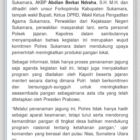
Sukamara, AKBP
Abdian Berkat Ndraha
, S.H. M.H. dan
dihadiri oleh unsur Forkopimda Kabupaten Sukamara,
tampak wakil Bupati, Ketua DPRD, Wakil Ketua Pengadilan
Agama Sukamara, Perwakilan dari Kejaksaan Negeri
Sukamara, perwakilan masyarakat tani, serta personel
Polsek jajaran. Kapolres dalam sambutannya
menyampaikan bahwa kegiatan ini merupakan wujud
komitmen Polres Sukamara dalam mendukung upaya
pemerintah meningkatkan produksi pangan lokal.
Sebagai informasi, tidak hanya proses penanaman jagung
saja aganda kegiatan kali ini, tetapi juga menyaksikan
program yang diadakan oleh Kapolri beserta jajaran
menteri secara daring dimana Polri telah berkomitmen
dan bersungguh-sungguh untuk meningkatkan
swasembada pangan sebagaimana asta cita yang telah
ditetapkan oleh Presiden Prabowo.
“Melalui penanaman jagung ini, Polres tidak hanya hadir
sebagai aparat keamanan, tetapi turut serta mendorong
kemandirian pangan di tingkat desa bahkan mendukung
program nasional tentang ketahanan pangan,” ujar
komandan yang berasal dari pulau Nias, Sumatera Utara
ini.