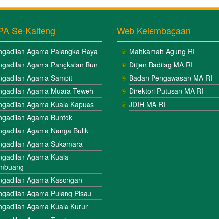
PA Se-Kalteng
Web Kelembagaan
ngadilan Agama Palangka Raya
Mahkamah Agung RI
ngadilan Agama Pangkalan Bun
Ditjen Badilag MA RI
ngadilan Agama Sampit
Badan Pengawasan MA RI
ngadilan Agama Muara Teweh
Direktori Putusan MA RI
ngadilan Agama Kuala Kapuas
JDIH MA RI
ngadilan Agama Buntok
ngadilan Agama Nanga Bulik
ngadilan Agama Sukamara
ngadilan Agama Kuala
mbuang
ngadilan Agama Kasongan
ngadilan Agama Pulang Pisau
ngadilan Agama Kuala Kurun