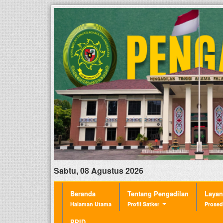
Sabtu, 08 Agustus 2026
Beranda
Tentang Pengadilan
Laya
Halaman Utama
Profil Satker
Prosed
PPID