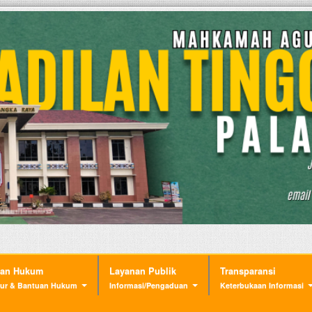
nan Hukum
Layanan Publik
Transparansi
ur & Bantuan Hukum
Informasi/Pengaduan
Keterbukaan Informasi