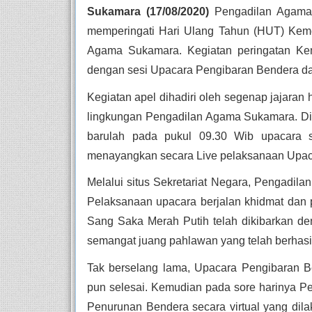
Sukamara (17/08/2020) 
Pengadilan Agama 
memperingati Hari Ulang Tahun (HUT) Keme
Agama Sukamara. Kegiatan peringatan Keme
dengan sesi Upacara Pengibaran Bendera da
Kegiatan apel dihadiri oleh segenap jajaran 
lingkungan Pengadilan Agama Sukamara. Dimu
barulah pada pukul 09.30 Wib upacara se
menayangkan secara Live pelaksanaan Upaca
Melalui situs Sekretariat Negara, Pengadila
Pelaksanaan upacara berjalan khidmat dan p
Sang Saka Merah Putih telah dikibarkan de
semangat juang pahlawan yang telah berhasi
Tak berselang lama, Upacara Pengibaran B
pun selesai. Kemudian pada sore harinya 
Penurunan Bendera secara virtual yang dil