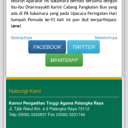
seluruh Aparatur PA Sukamara berfoto bersama dengan 
ibu-ibu Dharmayukti Karini Cabang Pangkalan Bun yang 
ada di PA Sukamara yang pada Upacara Peringatan Hari 
Sumpah Pemuda ke-91 kali ini pun ikut berpartisipasi. 
(
arw
)
Selanjutnya
Sebelumnya
FACEBOOK
TWITTER
WHATSAPP
Hubungi Kami
Kantor Pengadilan Tinggi Agama Palangka Raya
Jl. Tjilik Riwut Km. 4.5 Palangka Raya 73112
Telp (0536) 3222837 Fax (0536) 3231746