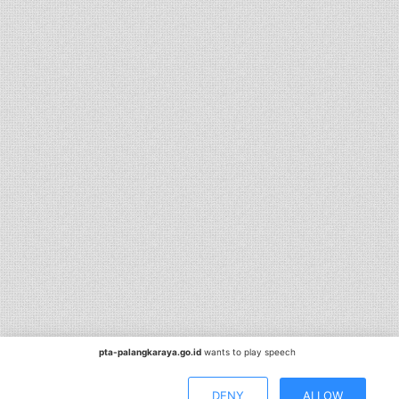
pta-palangkaraya.go.id
wants to play speech
DENY
ALLOW