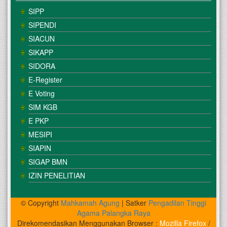
SIPP
SIPENDI
SIACUN
SIKAPP
SIDORA
E-Register
E Voting
SIM KGB
E PKP
MESIPI
SIAPIN
SIGAP BMN
IZIN PENELITIAN
© Copyright
Mahkamah Agung
| Satker
Pengadilan Tinggi
Agama Palangka Raya
Direkomendasikan Menggunakan Browser :
Mozilla Firefox
/