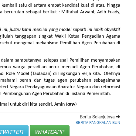
kembali satu di antara empat kandidat kuat di atas, hingga 
ra berurutan sebagai berikut : Miftahul Arwani, Adib Fuady, 
i, justru kami menilai yang model seperti ini lebih obyektif 
gitulah tanggapan singkat Wakil Ketua Pengadilan Agama 
rsebut mengenai mekanisme Pemilihan Agen Perubahan di 
dalam sambutannya selepas usai Pemilihan menyampakan 
emua warga peradilan untuk menjadi Agen Perubahan, di 
 Role Model (Tauladan) di lingkungan kerja kita.  Olehnya 
emahami peran dan tugas agen perubahan sebagaimana 
nteri Negara Pendayagunaan Aparatur Negara dan reformasi 
 Pembangunan Agen Perubahan di Instansi Pemerintah.
l untuk diri kita sendiri. Amin (
arw
) 
Berita Selanjutnya
BERITA PANGKALAN BUN
TWITTER
WHATSAPP