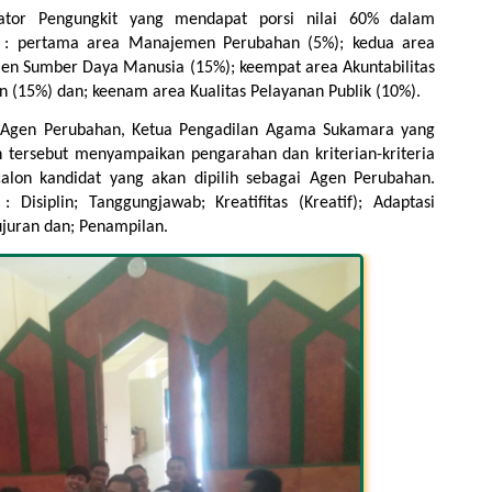
ator Pengungkit yang mendapat porsi nilai 60% dalam 
u : pertama area Manajemen Perubahan (5%); kedua area 
en Sumber Daya Manusia (15%); keempat area Akuntabilitas 
 (15%) dan; keenam area Kualitas Pelayanan Publik (10%).
 Agen Perubahan, Ketua Pengadilan Agama Sukamara yang 
h tersebut menyampaikan pengarahan dan kriterian-kriteria 
lon kandidat yang akan dipilih sebagai Agen Perubahan. 
: Disiplin; Tanggungjawab; Kreatifitas (Kreatif); Adaptasi 
jujuran dan; Penampilan.