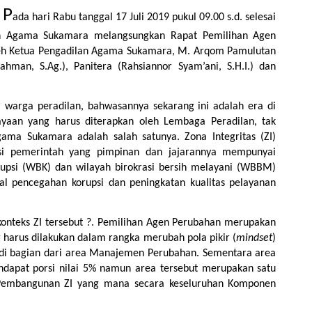
P
 
ada hari Rabu tanggal 17 Juli 2019 pukul 09.00 s.d. selesai 
n Agama Sukamara melangsungkan Rapat Pemilihan Agen 
leh Ketua Pengadilan Agama Sukamara, M. Arqom Pamulutan 
man, S.Ag.), Panitera (Rahsiannor Syam’ani, S.H.I.) dan 
 warga peradilan, bahwasannya sekarang ini adalah era di 
yaan yang harus diterapkan oleh Lembaga Peradilan, tak 
ama Sukamara adalah salah satunya. Zona Integritas (ZI) 
nsi pemerintah yang pimpinan dan jajarannya mempunyai 
psi (WBK) dan wilayah birokrasi bersih melayani (WBBM) 
al pencegahan korupsi dan peningkatan kualitas pelayanan 
nteks ZI tersebut ?. Pemilihan Agen Perubahan merupakan 
g harus dilakukan dalam rangka merubah pola pikir (
mindset
) 
di bagian dari area Manajemen Perubahan. Sementara area 
apat porsi nilai 5% namun area tersebut merupakan satu 
embangunan ZI yang mana secara keseluruhan Komponen 