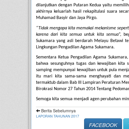
dilanjutkan dengan Putaran Kedua yaitu memilih 
akhirnya keluarlah hasil rekapitulasi suara seca
Muhamad Basyir dan Jaya Pirgo.
“Tidak mengapa kita memakai mekanisme seperti in
karena dari kita semua untuk kita semua
”, be
Sukamara yang asli berdarah Melayu Betawi te
Lingkungan Pengadilan Agama Sukamara.
Sementara Ketua Pengadilan Agama Sukamara, 
bahwa sesunguhnya tugas dan kewajiban kita s
samping mempunyai kewajiban untuk pula menjadi
itu mari kita sama-sama menghayati dan m
termaktub dalam Bab III Lampiran Peraturan Me
Birokrasi Nomor 27 Tahun 2014 Tentang Pedoman
Semoga kita semua menjadi agen perubahan minima
Berita Sebelumnya
LAPORAN TAHUNAN 2017
FACEBOOK