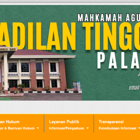
nan Hukum
Layanan Publik
Transparansi
ur & Bantuan Hukum
Informasi/Pengaduan
Keterbukaan Informasi