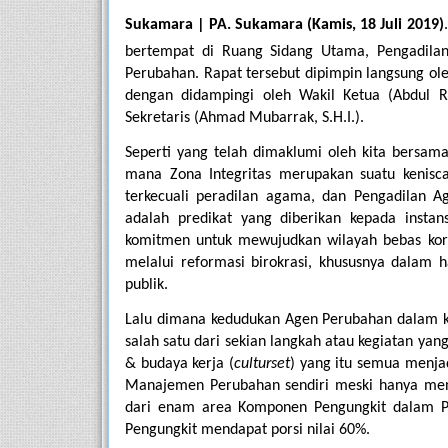
Sukamara | PA. Sukamara (Kamis, 18 Juli 2019)
.
bertempat di Ruang Sidang Utama, Pengadila
Perubahan. Rapat tersebut dipimpin langsung o
dengan didampingi oleh Wakil Ketua (Abdul Rah
Sekretaris (Ahmad Mubarrak, S.H.I.).
Seperti yang telah dimaklumi oleh kita bersama
mana Zona Integritas merupakan suatu kenisca
terkecuali peradilan agama, dan Pengadilan Ag
adalah predikat yang diberikan kepada insta
komitmen untuk mewujudkan wilayah bebas koru
melalui reformasi birokrasi, khususnya dalam h
publik. 
Lalu dimana kedudukan Agen Perubahan dalam ko
salah satu dari sekian langkah atau kegiatan yan
& budaya kerja (
culturset
) yang itu semua menja
Manajemen Perubahan sendiri meski hanya mend
dari enam area Komponen Pengungkit dalam P
Pengungkit mendapat porsi nilai 60%. 