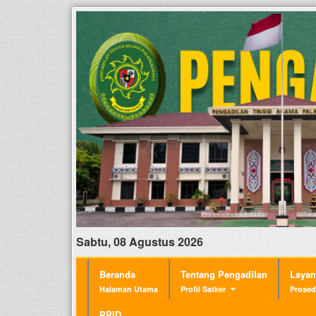
Sabtu, 08 Agustus 2026
Beranda
Tentang Pengadilan
Laya
Halaman Utama
Profil Satker
Prosed
PPID