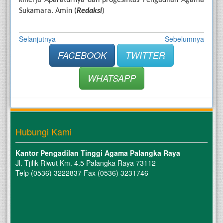
kinerja Aparaturnya dan progesifitas Pengadilan Agama 
Sukamara. Amin (
Redaksi
)
Selanjutnya
Sebelumnya
FACEBOOK
TWITTER
WHATSAPP
Hubungi Kami
Kantor Pengadilan Tinggi Agama Palangka Raya
Jl. Tjilik Riwut Km. 4.5 Palangka Raya 73112
Telp (0536) 3222837 Fax (0536) 3231746