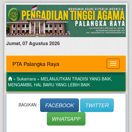
Jumat, 07 Agustus 2026
PTA Palangka Raya
MENU
»
Sukamara
» MELANJUTKAN TRADISI YANG BAIK,
MENGAMBIL HAL BARU YANG LEBIH BAIK
FACEBOOK
TWITTER
BAGIKAN :
WHATSAPP