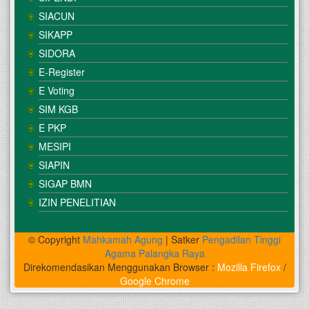
SIACUN
SIKAPP
SIDORA
E-Register
E Voting
SIM KGB
E PKP
MESIPI
SIAPIN
SIGAP BMN
IZIN PENELITIAN
© Copyright
Mahkamah Agung
| Satker
Pengadilan Tinggi
Agama Palangka Raya
Direkomendasikan Menggunakan Browser :
Mozilla Firefox
/
Google Chrome