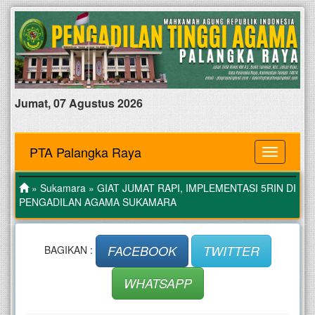
Jumat, 07 Agustus 2026
PTA Palangka Raya
MENU
»
Sukamara
» GIAT JUMAT RAPI, IMPLEMENTASI 5RIN DI
PENGADILAN AGAMA SUKAMARA
FACEBOOK
TWITTER
BAGIKAN :
WHATSAPP