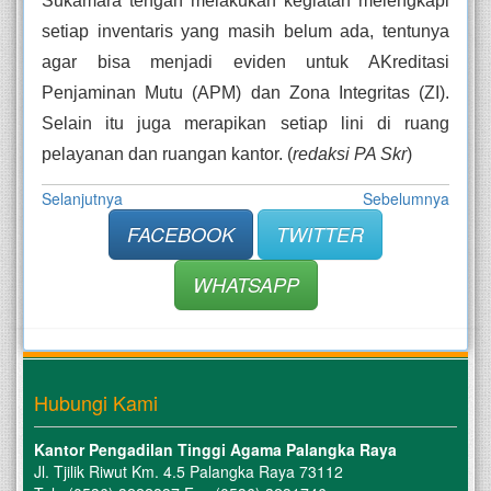
Sukamara tengah melakukan kegiatan melengkapi 
setiap inventaris yang masih belum ada, tentunya 
agar bisa menjadi eviden untuk AKreditasi 
Penjaminan Mutu (APM) dan Zona Integritas (ZI). 
Selain itu juga merapikan setiap lini di ruang 
pelayanan dan ruangan kantor. 
(
redaksi PA Skr
)
Selanjutnya
Sebelumnya
FACEBOOK
TWITTER
WHATSAPP
Hubungi Kami
Kantor Pengadilan Tinggi Agama Palangka Raya
Jl. Tjilik Riwut Km. 4.5 Palangka Raya 73112