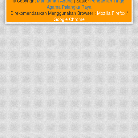
© Copyright
Mahkamah Agung
| Satker
Pengadilan Tinggi
Agama Palangka Raya
Direkomendasikan Menggunakan Browser :
Mozilla Firefox
/
Google Chrome