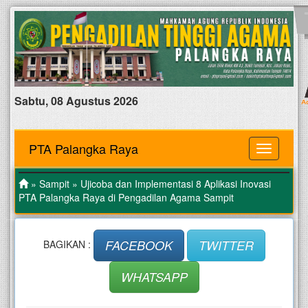
Sabtu, 08 Agustus 2026
PTA Palangka Raya
MENU
»
Sampit
» Ujicoba dan Implementasi 8 Aplikasi Inovasi
PTA Palangka Raya di Pengadilan Agama Sampit
FACEBOOK
TWITTER
BAGIKAN :
WHATSAPP