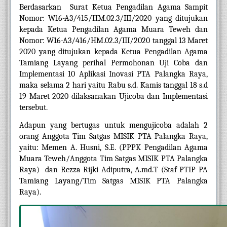
Berdasarkan  Surat Ketua Pengadilan Agama Sampit 
Nomor: W16-A3/415/HM.02.3/III/2020 yang ditujukan 
kepada Ketua Pengadilan Agama Muara Teweh dan 
Nomor: W16-A3/416/HM.02.3/III/2020 tanggal 13 Maret 
2020 yang ditujukan kepada Ketua Pengadilan Agama 
Tamiang Layang perihal Permohonan Uji Coba dan 
Implementasi 10 Aplikasi Inovasi PTA Palangka Raya, 
maka selama 2 hari yaitu Rabu s.d. Kamis tanggal 18 s.d 
19 Maret 2020 dilaksanakan Ujicoba dan Implementasi 
tersebut.
Adapun yang bertugas untuk mengujicoba adalah 2 
orang Anggota Tim Satgas MISIK PTA Palangka Raya, 
yaitu: Memen A. Husni, S.E. (PPPK Pengadilan Agama 
Muara Teweh/Anggota Tim Satgas MISIK PTA Palangka 
Raya)  dan Rezza Rijki Adiputra, A.md.T (Staf PTIP PA 
Tamiang Layang/Tim Satgas MISIK PTA Palangka 
Raya).