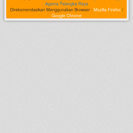
Agama Palangka Raya
Direkomendasikan Menggunakan Browser :
Mozilla Firefox
/
Google Chrome