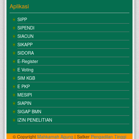
Aplikasi
SIPP
SIPENDI
SIACUN
SIKAPP
SIDORA
E-Register
E Voting
SIM KGB
E PKP
MESIPI
SIAPIN
SIGAP BMN
IZIN PENELITIAN
© Copyright
Mahkamah Agung
| Satker
Pengadilan Tinggi