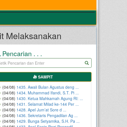
it Melaksanakan
Pencarian . . .
SAMPIT
(04/08)
1435. Awali Bulan Agustus deng ...
(04/08)
1434. Muhammad Ifandi, S.T. Pi ...
(04/08)
1430. Ketua Mahkamah Agung RI: ...
(04/08)
1431. Selamat Milad ke-144 Per ...
(04/08)
1428. Apel Jum’at Sore d ...
(04/08)
1436. Sekretaris Pengadilan Ag ...
(04/08)
1429. Bunga Setyamika, S.H. Pa ...
(04/08)
1433. Apel Senin Pagi Pengadil ...