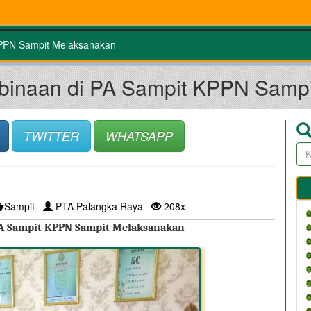
KPPN Sampit Melaksanakan
mbinaan di PA Sampit KPPN Samp
TWITTER
WHATSAPP
Sampit
PTA Palangka Raya
208x
PA Sampit KPPN Sampit Melaksanakan 