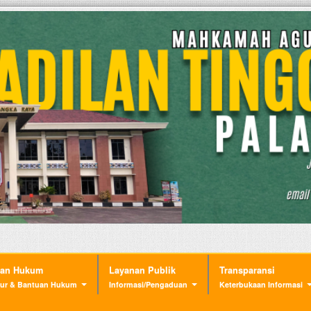
nan Hukum
Layanan Publik
Transparansi
ur & Bantuan Hukum
Informasi/Pengaduan
Keterbukaan Informasi