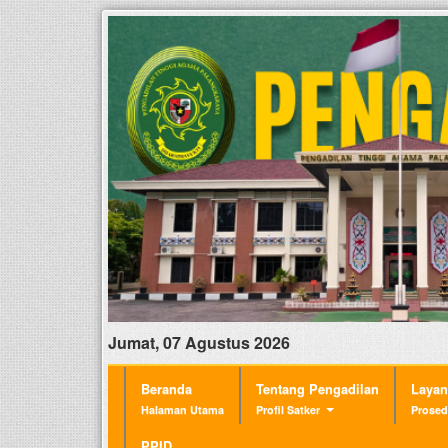
Jumat, 07 Agustus 2026
Beranda
Tentang Pengadilan
Laya
Halaman Utama
Profil Satker
Prosed
PPID