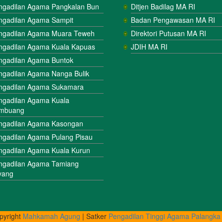
ngadilan Agama Pangkalan Bun
Ditjen Badilag MA RI
ngadilan Agama Sampit
Badan Pengawasan MA RI
ngadilan Agama Muara Teweh
Direktori Putusan MA RI
ngadilan Agama Kuala Kapuas
JDIH MA RI
ngadilan Agama Buntok
ngadilan Agama Nanga Bulik
ngadilan Agama Sukamara
ngadilan Agama Kuala
mbuang
ngadilan Agama Kasongan
ngadilan Agama Pulang Pisau
ngadilan Agama Kuala Kurun
ngadilan Agama Tamiang
yang
pyright
Mahkamah Agung
| Satker
Pengadilan Tinggi Agama Palangka