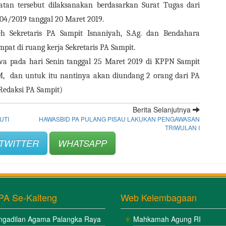
 tersebut dilaksanakan berdasarkan Surat Tugas dari 
4/2019 tanggal 20 Maret 2019.
h Sekretaris PA Sampit Isnaniyah, S.Ag. dan Bendahara 
pat di ruang kerja Sekretaris PA Sampit.
wa pada hari Senin tanggal 25 Maret 2019 di KPPN Sampit 
 dan untuk itu nantinya akan diundang 2 orang dari PA 
 Redaksi PA Sampit)
Berita Selanjutnya
UTI
HAWASBID PA PULANG PISAU LAKUKAN PENGAWASAN
TRIWULAN I
TWITTER
WHATSAPP
PA Se-Kalteng
Web Kelembagaan
ngadilan Agama Palangka Raya
Mahkamah Agung RI