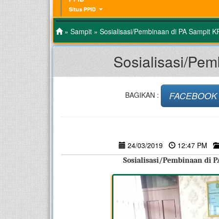
Situs PPID
»
Sampit
» Sosialisasi/Pembinaan di PA Sampit 
Sosialisasi/Pe
FACEBOOK
BAGIKAN :
24/03/2019
12:47 PM
Sosialisasi/Pembinaan di 