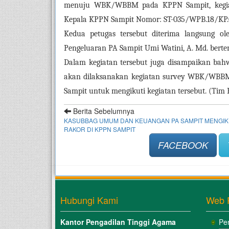
menuju WBK/WBBM pada KPPN Sampit, kegiatan
Kepala KPPN Sampit Nomor: ST-035/WPB.18/KP.0
Kedua petugas tersebut diterima langsung ole
Pengeluaran PA Sampit Umi Watini, A. Md. bertem
Dalam kegiatan tersebut juga disampaikan bah
akan dilaksanakan kegiatan survey WBK/WBBM, 
Sampit untuk mengikuti kegiatan tersebut. (Tim
Berita Sebelumnya
KASUBBAG UMUM DAN KEUANGAN PA SAMPIT MENGIK
RAKOR DI KPPN SAMPIT
FACEBOOK
Hubungi Kami
Web 
Kantor Pengadilan Tinggi Agama
Pe