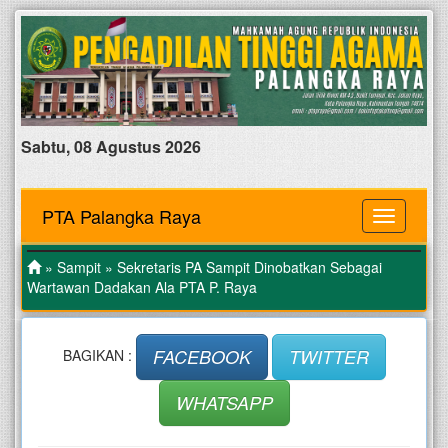
Sabtu, 08 Agustus 2026
PTA Palangka Raya
MENU
»
Sampit
» Sekretaris PA Sampit Dinobatkan Sebagai
Wartawan Dadakan Ala PTA P. Raya
FACEBOOK
TWITTER
BAGIKAN :
WHATSAPP