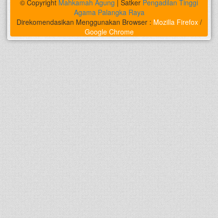
© Copyright
Mahkamah Agung
| Satker
Pengadilan Tinggi
Agama Palangka Raya
Direkomendasikan Menggunakan Browser :
Mozilla Firefox
/
Google Chrome