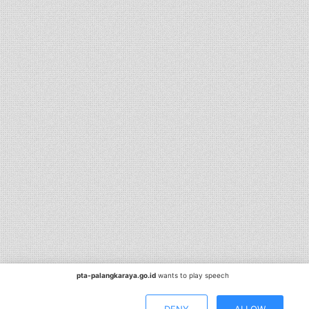
pta-palangkaraya.go.id
wants to play speech
DENY
ALLOW